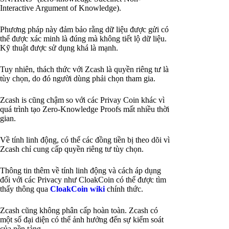
Interactive Argument of Knowledge).
Phương pháp này đảm bảo rằng dữ liệu được gửi có
thể được xác minh là đúng mà không tiết lộ dữ liệu.
Kỹ thuật được sử dụng khá là mạnh.
Tuy nhiên, thách thức với Zcash là quyền riêng tư là
tùy chọn, do đó người dùng phải chọn tham gia.
Zcash is cũng chậm so với các Privay Coin khác vì
quá trình tạo Zero-Knowledge Proofs mất nhiều thời
gian.
Về tính linh động, có thể các đồng tiền bị theo dõi vì
Zcash chỉ cung cấp quyền riêng tư tùy chọn.
Thông tin thêm về tính linh động và cách áp dụng
đối với các Privacy như CloakCoin có thể được tìm
thấy thông qua
CloakCoin wiki
chính thức.
Zcash cũng không phân cấp hoàn toàn. Zcash có
một số đại diện có thể ảnh hưởng đến sự kiểm soát
của nền tảng.