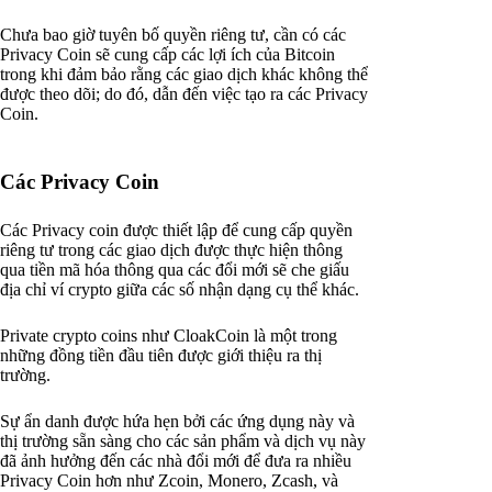
Chưa bao giờ tuyên bố quyền riêng tư, cần có các
Privacy Coin sẽ cung cấp các lợi ích của Bitcoin
trong khi đảm bảo rằng các giao dịch khác không thể
được theo dõi; do đó, dẫn đến việc tạo ra các Privacy
Coin.
Các Privacy Coin
Các Privacy coin được thiết lập để cung cấp quyền
riêng tư trong các giao dịch được thực hiện thông
qua tiền mã hóa thông qua các đổi mới sẽ che giấu
địa chỉ ví crypto giữa các số nhận dạng cụ thể khác.
Private crypto coins như CloakCoin là một trong
những đồng tiền đầu tiên được giới thiệu ra thị
trường.
Sự ẩn danh được hứa hẹn bởi các ứng dụng này và
thị trường sẵn sàng cho các sản phẩm và dịch vụ này
đã ảnh hưởng đến các nhà đổi mới để đưa ra nhiều
Privacy Coin hơn như Zcoin, Monero, Zcash, và