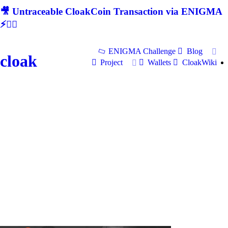
🎥 Untraceable CloakCoin Transaction via ENIGMA
⚡🕵‍♂
ENIGMA Challenge
Blog
cloak
Project
Wallets
CloakWiki