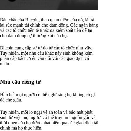
Bản chất của Bitcoin, theo quan niệm của nó, là trả
lại sức mạnh tài chính cho đám đông. Các ngân hàng
và các tổ chức tiền tệ khác đã kiểm soát tiền để lại
cho đám đông sự thương xót của họ.
Bitcoin cung cấp sự tự do từ các tổ chức như vậy.
Tuy nhiên, một nhu cầu khác nảy sinh không kém
phần cấp bách. Yêu cầu đối với các giao dịch cá
nhân.
Nhu cầu riêng tư
Hầu hết mọi người có thể nghĩ rằng họ không có gì
để che giấu.
Tuy nhiên, mối lo ngại về an toàn và bảo mật phát
sinh từ việc mọi người có thể truy tìm nguồn gốc và
thói quen của họ được phát hiện qua các giao dịch tài
chính mà họ thực hiện.