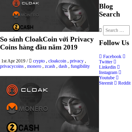
Blog
Search
So sánh CloakCoin với Privacy
Follow
Us
Coins hàng đầu năm 2019
Facebook
1st Apr 2019
/
crypto
,
cloakcoin
,
privacy
,
Twitter
privacycoins
,
monero
,
zcash
,
dash
,
fungibility
Linkedin
Instagram
Youtube
Steemit
Reddit