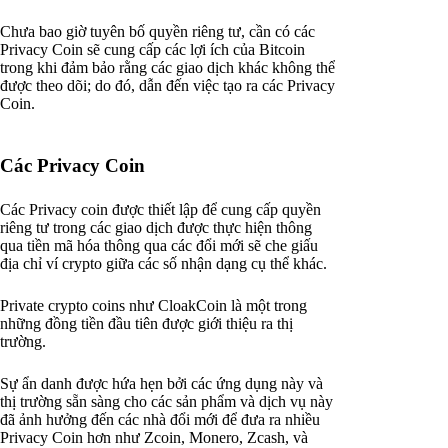
Chưa bao giờ tuyên bố quyền riêng tư, cần có các
Privacy Coin sẽ cung cấp các lợi ích của Bitcoin
trong khi đảm bảo rằng các giao dịch khác không thể
được theo dõi; do đó, dẫn đến việc tạo ra các Privacy
Coin.
Các Privacy Coin
Các Privacy coin được thiết lập để cung cấp quyền
riêng tư trong các giao dịch được thực hiện thông
qua tiền mã hóa thông qua các đổi mới sẽ che giấu
địa chỉ ví crypto giữa các số nhận dạng cụ thể khác.
Private crypto coins như CloakCoin là một trong
những đồng tiền đầu tiên được giới thiệu ra thị
trường.
Sự ẩn danh được hứa hẹn bởi các ứng dụng này và
thị trường sẵn sàng cho các sản phẩm và dịch vụ này
đã ảnh hưởng đến các nhà đổi mới để đưa ra nhiều
Privacy Coin hơn như Zcoin, Monero, Zcash, và