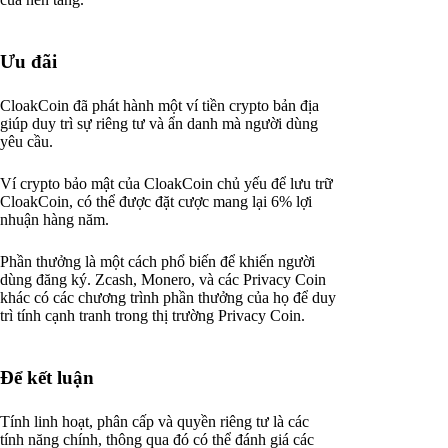
Ưu đãi
CloakCoin đã phát hành một ví tiền crypto bản địa
giúp duy trì sự riêng tư và ẩn danh mà người dùng
yêu cầu.
Ví crypto bảo mật của CloakCoin chủ yếu để lưu trữ
CloakCoin, có thể được đặt cược mang lại 6% lợi
nhuận hàng năm.
Phần thưởng là một cách phổ biến để khiến người
dùng đăng ký. Zcash, Monero, và các Privacy Coin
khác có các chương trình phần thưởng của họ để duy
trì tính cạnh tranh trong thị trường Privacy Coin.
Để kết luận
Tính linh hoạt, phân cấp và quyền riêng tư là các
tính năng chính, thông qua đó có thể đánh giá các