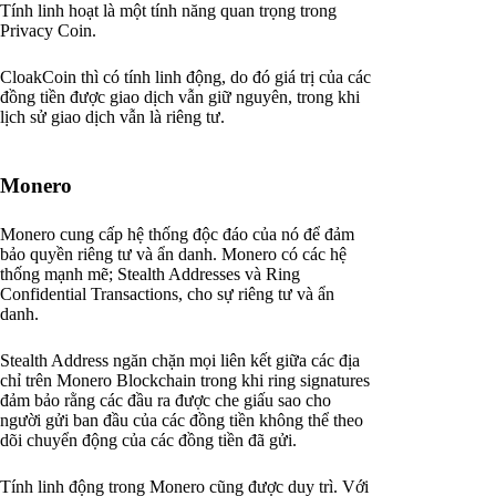
Tính linh hoạt là một tính năng quan trọng trong
Privacy Coin.
CloakCoin thì có tính linh động, do đó giá trị của các
đồng tiền được giao dịch vẫn giữ nguyên, trong khi
lịch sử giao dịch vẫn là riêng tư.
Monero
Monero cung cấp hệ thống độc đáo của nó để đảm
bảo quyền riêng tư và ẩn danh. Monero có các hệ
thống mạnh mẽ; Stealth Addresses và Ring
Confidential Transactions, cho sự riêng tư và ẩn
danh.
Stealth Address ngăn chặn mọi liên kết giữa các địa
chỉ trên Monero Blockchain trong khi ring signatures
đảm bảo rằng các đầu ra được che giấu sao cho
người gửi ban đầu của các đồng tiền không thể theo
dõi chuyển động của các đồng tiền đã gửi.
Tính linh động trong Monero cũng được duy trì. Với