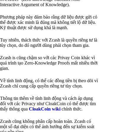
Interactive Argument of Knowledge).
Phương pháp này đảm bảo rằng dữ liệu được gửi có
thể được xác minh là đúng mà không tiết lộ dữ liệu.
Kỹ thuật được sử dụng khá là mạnh.
Tuy nhiên, thách thức với Zcash là quyền riêng tư là
tùy chọn, do đó người dùng phải chọn tham gia.
Zcash is cũng chậm so với các Privay Coin khác vì
quá trình tạo Zero-Knowledge Proofs mất nhiều thời
gian.
Về tính linh động, có thể các đồng tiền bị theo dõi vì
Zcash chỉ cung cấp quyền riêng tư tùy chọn.
Thông tin thêm về tính linh động và cách áp dụng
đối với các Privacy như CloakCoin có thể được tìm
thấy thông qua
CloakCoin wiki
chính thức.
Zcash cũng không phân cấp hoàn toàn. Zcash có
một số đại diện có thể ảnh hưởng đến sự kiểm soát
của nền tảng.