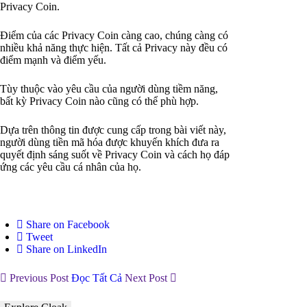
Privacy Coin.
Điểm của các Privacy Coin càng cao, chúng càng có
nhiều khả năng thực hiện. Tất cả Privacy này đều có
điểm mạnh và điểm yếu.
Tùy thuộc vào yêu cầu của người dùng tiềm năng,
bất kỳ Privacy Coin nào cũng có thể phù hợp.
Dựa trên thông tin được cung cấp trong bài viết này,
người dùng tiền mã hóa được khuyến khích đưa ra
quyết định sáng suốt về Privacy Coin và cách họ đáp
ứng các yêu cầu cá nhân của họ.
Share on Facebook
Tweet
Share on LinkedIn
Previous Post
Đọc Tất Cả
Next Post