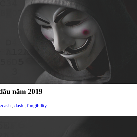
 đầu năm 2019
zcash
,
dash
,
fungibility