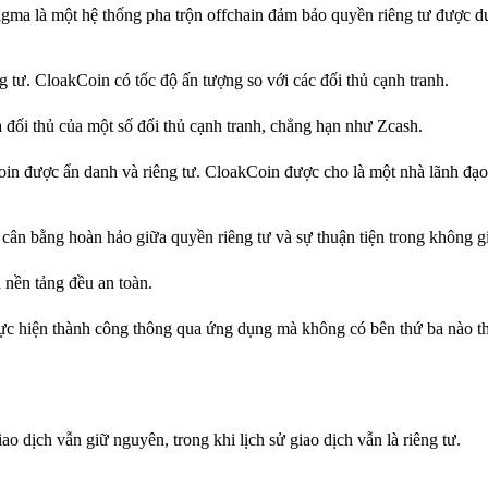
ma là một hệ thống pha trộn offchain đảm bảo quyền riêng tư được duy 
g tư. CloakCoin có tốc độ ấn tượng so với các đối thủ cạnh tranh.
à đối thủ của một số đối thủ cạnh tranh, chẳng hạn như Zcash.
oin được ẩn danh và riêng tư. CloakCoin được cho là một nhà lãnh đạ
ân bằng hoàn hảo giữa quyền riêng tư và sự thuận tiện trong không gi
 nền tảng đều an toàn.
ực hiện thành công thông qua ứng dụng mà không có bên thứ ba nào t
ao dịch vẫn giữ nguyên, trong khi lịch sử giao dịch vẫn là riêng tư.