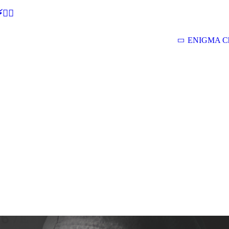
🕵‍♂
ENIGMA Ch