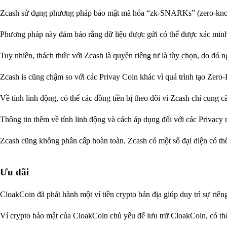
Zcash sử dụng phương pháp bảo mật mã hóa “zk-SNARKs” (zero-know
Phương pháp này đảm bảo rằng dữ liệu được gửi có thể được xác minh 
Tuy nhiên, thách thức với Zcash là quyền riêng tư là tùy chọn, do đó 
Zcash is cũng chậm so với các Privay Coin khác vì quá trình tạo Zero
Về tính linh động, có thể các đồng tiền bị theo dõi vì Zcash chỉ cung c
Thông tin thêm về tính linh động và cách áp dụng đối với các Privac
Zcash cũng không phân cấp hoàn toàn. Zcash có một số đại diện có th
Ưu đãi
CloakCoin đã phát hành một ví tiền crypto bản địa giúp duy trì sự riê
Ví crypto bảo mật của CloakCoin chủ yếu để lưu trữ CloakCoin, có th