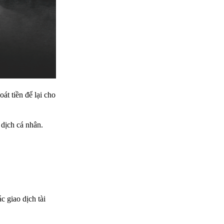
át tiền để lại cho
 dịch cá nhân.
c giao dịch tài