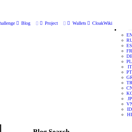
allenge
Blog
Project
Wallets
CloakWiki
E
R
ES
F
D
PL
IT
PT
G
T
C
K
JP
V
ID
HI
Blog Search