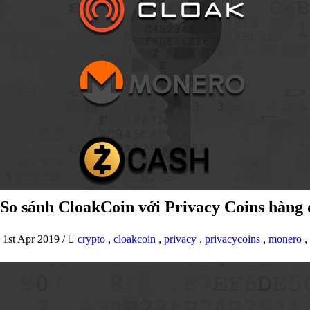
So sánh CloakCoin với Privacy Coins hàng
1st Apr 2019
/
crypto
,
cloakcoin
,
privacy
,
privacycoins
,
monero
,