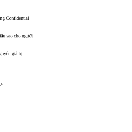
ng Confidential
giấu sao cho người
uyên giá trị
ọ.