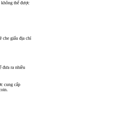
c không thể được
ẽ che giấu địa chỉ
ể đưa ra nhiều
ợc cung cấp
coin.