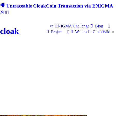
🎥 Untraceable CloakCoin Transaction via ENIGMA
⚡🕵‍♂
ENIGMA Challenge
Blog
cloak
Project
Wallets
CloakWiki