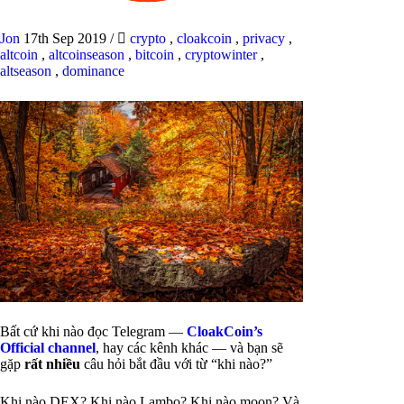
Jon
17th Sep 2019
/
crypto
,
cloakcoin
,
privacy
,
altcoin
,
altcoinseason
,
bitcoin
,
cryptowinter
,
altseason
,
dominance
Bất cứ khi nào đọc Telegram —
CloakCoin’s
Official channel
, hay các kênh khác — và bạn sẽ
gặp
rất nhiều
câu hỏi bắt đầu với từ “khi nào?”
Khi nào DEX? Khi nào Lambo? Khi nào moon? Và,