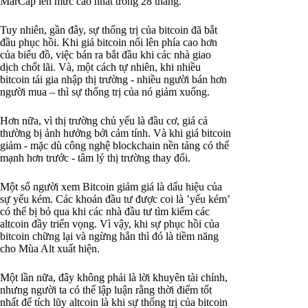
MarCap lên mức cao nhất trong 28 tháng.
Tuy nhiên, gần đây, sự thống trị của bitcoin đã bắt
đầu phục hồi. Khi giá bitcoin nổi lên phía cao hơn
của biểu đồ, việc bán ra bắt đầu khi các nhà giao
dịch chốt lãi. Và, một cách tự nhiên, khi nhiều
bitcoin tái gia nhập thị trường - nhiều người bán hơn
người mua – thì sự thống trị của nó giảm xuống.
Hơn nữa, vì thị trường chủ yếu là đầu cơ, giá cả
thường bị ảnh hưởng bởi cảm tính. Và khi giá bitcoin
giảm - mặc dù công nghệ blockchain nền tảng có thể
mạnh hơn trước - tâm lý thị trường thay đổi.
Một số người xem Bitcoin giảm giá là dấu hiệu của
sự yếu kém. Các khoản đầu tư được coi là ’yếu kém’
có thể bị bỏ qua khi các nhà đầu tư tìm kiếm các
altcoin đầy triển vọng. Vì vậy, khi sự phục hồi của
bitcoin chững lại và ngừng hẳn thì đó là tiềm năng
cho Mùa Alt xuất hiện.
Một lần nữa, đây không phải là lời khuyên tài chính,
nhưng người ta có thể lập luận rằng thời điểm tốt
nhất để tích lũy altcoin là khi sự thống trị của bitcoin