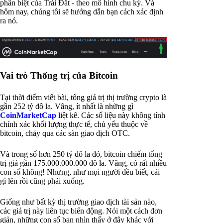
phân biệt của Trái Đất - theo mô hình chu kỳ. Và
hôm nay, chúng tôi sẽ hướng dẫn bạn cách xác định
ra nó.
Vai trò Thống trị của Bitcoin
Tại thời điểm viết bài, tổng giá trị thị trường crypto là
gần 252 tỷ đô la. Vâng, ít nhất là những gì
CoinMarketCap
liệt kê. Các số liệu này không tính
chính xác khối lượng thực tế, chủ yếu thuộc về
bitcoin, chảy qua các sàn giao dịch OTC.
Và trong số hơn 250 tỷ đô la đó, bitcoin chiếm tổng
trị giá gần 175.000.000.000 đô la. Vâng, có rất nhiều
con số không! Nhưng, như mọi người đều biết, cái
gì lên rồi cũng phải xuống.
Giống như bất kỳ thị trường giao dịch tài sản nào,
các giá trị này liên tục biến động. Nói một cách đơn
giản, những con số bạn nhìn thấy ở đây khác với