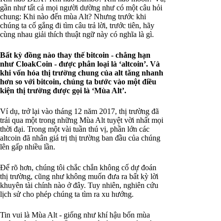
gần như tất cả mọi người dường như có một câu hỏi
chung: Khi nào đến mùa Alt? Nhưng trước khi
chúng ta cố gắng đi tìm câu trả lời, trước tiên, hãy
cùng nhau giải thích thuật ngữ này có nghĩa là gì.
Bất kỳ đồng nào thay thế bitcoin - chẳng hạn
như CloakCoin - được phân loại là ‘altcoin’. Và
khi vốn hóa thị trường chung của alt tăng nhanh
hơn so với bitcoin, chúng ta bước vào một điều
kiện thị trường được gọi là ‘Mùa Alt’.
Ví dụ, trở lại vào tháng 12 năm 2017, thị trường đã
trải qua một trong những Mùa Alt tuyệt vời nhất mọi
thời đại. Trong một vài tuần thú vị, phần lớn các
altcoin đã nhân giá trị thị trường ban đầu của chúng
lên gấp nhiều lần.
Để rõ hơn, chúng tôi chắc chắn không cố dự đoán
thị trường, cũng như không muốn đưa ra bất kỳ lời
khuyên tài chính nào ở đây. Tuy nhiên, nghiên cứu
lịch sử cho phép chúng ta tìm ra xu hướng.
Tin vui là Mùa Alt - giống như khí hậu bốn mùa