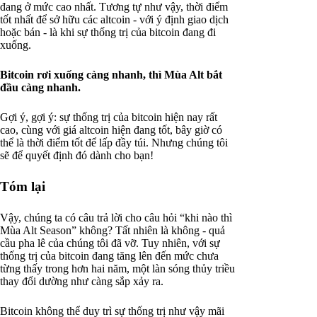
đang ở mức cao nhất. Tương tự như vậy, thời điểm
tốt nhất để sở hữu các altcoin - với ý định giao dịch
hoặc bán - là khi sự thống trị của bitcoin đang đi
xuống.
Bitcoin rơi xuống càng nhanh, thì Mùa Alt bắt
đầu càng nhanh.
Gợi ý, gợi ý: sự thống trị của bitcoin hiện nay rất
cao, cùng với giá altcoin hiện đang tốt, bây giờ có
thể là thời điểm tốt để lấp đầy túi. Nhưng chúng tôi
sẽ để quyết định đó dành cho bạn!
Tóm lại
Vậy, chúng ta có câu trả lời cho câu hỏi “khi nào thì
Mùa Alt Season” không? Tất nhiên là không - quả
cầu pha lê của chúng tôi đã vỡ. Tuy nhiên, với sự
thống trị của bitcoin đang tăng lên đến mức chưa
từng thấy trong hơn hai năm, một làn sóng thủy triều
thay đổi dường như càng sắp xảy ra.
Bitcoin không thể duy trì sự thống trị như vậy mãi