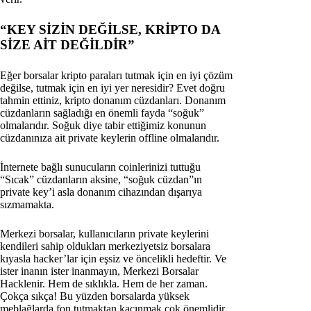
“KEY SİZİN DEĞİLSE, KRİPTO DA
SİZE AİT DEĞİLDİR”
Eğer borsalar kripto paraları tutmak için en iyi çözüm
değilse, tutmak için en iyi yer neresidir? Evet doğru
tahmin ettiniz, kripto donanım cüzdanları. Donanım
cüzdanların sağladığı en önemli fayda “soğuk”
olmalarıdır. Soğuk diye tabir ettiğimiz konunun
cüzdanınıza ait private keylerin offline olmalarıdır.
İnternete bağlı sunucuların coinlerinizi tuttuğu
“Sıcak” cüzdanların aksine, “soğuk cüzdan”ın
private key’i asla donanım cihazından dışarıya
sızmamakta.
Merkezi borsalar, kullanıcıların private keylerini
kendileri sahip oldukları merkeziyetsiz borsalara
kıyasla hacker’lar için eşsiz ve öncelikli hedeftir. Ve
ister inanın ister inanmayın, Merkezi Borsalar
Hacklenir. Hem de sıklıkla. Hem de her zaman.
Çokça sıkça! Bu yüzden borsalarda yüksek
meblağlarda fon tutmaktan kaçınmak çok önemlidir.