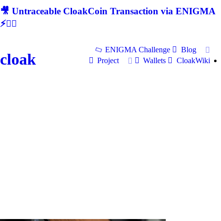
🎥 Untraceable CloakCoin Transaction via ENIGMA
⚡🕵‍♂
ENIGMA Challenge
Blog
cloak
Project
Wallets
CloakWiki