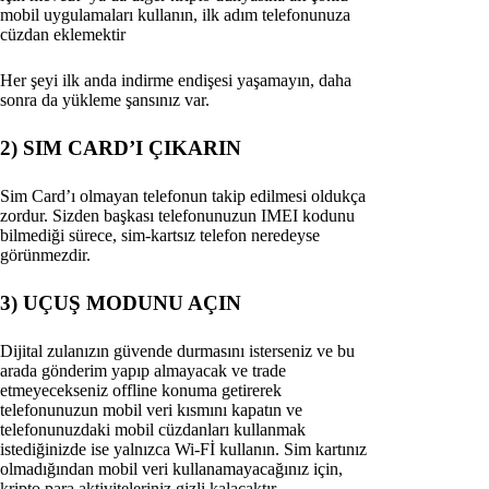
mobil uygulamaları kullanın, ilk adım telefonunuza
cüzdan eklemektir
Her şeyi ilk anda indirme endişesi yaşamayın, daha
sonra da yükleme şansınız var.
2) SIM CARD’I ÇIKARIN
Sim Card’ı olmayan telefonun takip edilmesi oldukça
zordur. Sizden başkası telefonunuzun IMEI kodunu
bilmediği sürece, sim-kartsız telefon neredeyse
görünmezdir.
3) UÇUŞ MODUNU AÇIN
Dijital zulanızın güvende durmasını isterseniz ve bu
arada gönderim yapıp almayacak ve trade
etmeyecekseniz offline konuma getirerek
telefonunuzun mobil veri kısmını kapatın ve
telefonunuzdaki mobil cüzdanları kullanmak
istediğinizde ise yalnızca Wi-Fİ kullanın. Sim kartınız
olmadığından mobil veri kullanamayacağınız için,
kripto para aktiviteleriniz gizli kalacaktır.