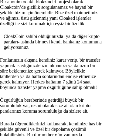
Bir anonim odaklı blokzinciri projesi olarak
Cloakcoin’de gizlilik sorgulanamaz ve hayati bir
şekilde bizim için önemlidir. Bize özel mainnetimiz
ve ağımız, üstü gizlenmiş yani Cloaked işlemler
özelliği ile sizi korumak için eşsiz bir özellik.
CloakCoin sahibi olduğunuzda- ya da diğer kripto
paraları- aslında bir nevi kendi bankanız konumuna
geliyorsunuz.
Fonlarınızın akışına kendiniz karar verip, bir transfer
yapmak istediğinizde izin almanıza ya da uzun bir
süre beklemenize gerek kalmıyor. Böylelikle
tatillerden ya da hafta sonlarından endişe etmenize
gerek kalmıyor. Herkes haftanın 7 günü 24 saat
boyunca transfer yapma özgürlüğüne sahip olmalı!
Özgürlüğün beraberinde getirdiği büyük bir
sorumluluk var, resmi olarak size ait olan kripto
paralarınızı koruma sorumluluğu da sizlere ait.
Burada öğrendiklerinizi kullanarak, kendinize has bir
şekilde güvenli ve özel bir depolama çözümü
bulabilirsiniz. Bu durum her gün yanınızda