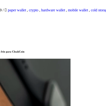
19
/
paper wallet
,
crypto
,
hardware wallet
,
mobile wallet
,
cold stora
 frío para CloakCoin