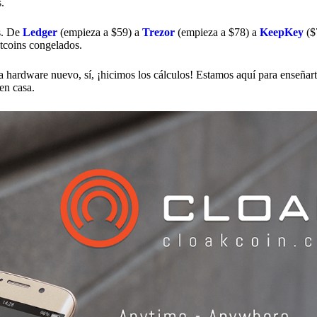
.
s. De
Ledger
(empieza a $59) a
Trezor
(empieza a $78) a
KeepKey
($
ltcoins congelados.
ra hardware nuevo, sí, ¡hicimos los cálculos! Estamos aquí para enseña
en casa.