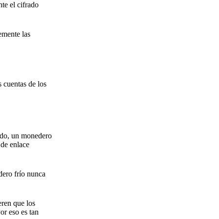
te el cifrado
remente las
s cuentas de los
nado, un monedero
 de enlace
dero frío nunca
eren que los
or eso es tan