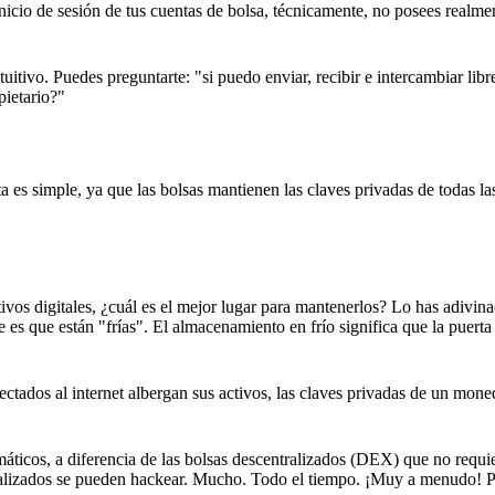
icio de sesión de tus cuentas de bolsa, técnicamente, no posees realmen
tuitivo. Puedes preguntarte: "si puedo enviar, recibir e intercambiar lib
pietario?"
ta es simple, ya que las bolsas mantienen las claves privadas de todas la
ivos digitales, ¿cuál es el mejor lugar para mantenerlos? Lo has adivi
es que están "frías". El almacenamiento en frío significa que la puerta
ectados al internet albergan sus activos, las claves privadas de un mone
rmáticos, a diferencia de las bolsas descentralizados (DEX) que no requi
ntralizados se pueden hackear. Mucho. Todo el tiempo. ¡Muy a menudo! P