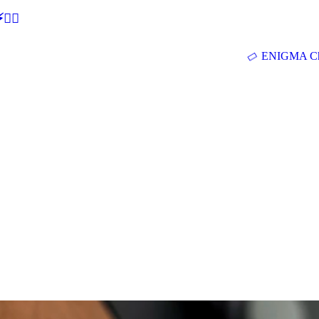
🕵‍♂
ENIGMA Ch