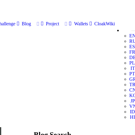
allenge
Blog
Project
Wallets
CloakWiki
E
R
ES
F
D
PL
IT
PT
G
T
C
K
JP
V
ID
HI
Blog Search