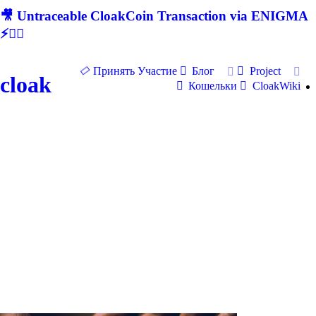
🎥 Untraceable CloakCoin Transaction via ENIGMA
⚡🕵‍♂
Принять Участие
Блог
Project
cloak
Кошельки
CloakWiki