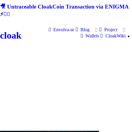
🎥 Untraceable CloakCoin Transaction via ENIGMA
⚡🕵‍♂
Envolva-se
Blog
Project
cloak
Wallets
CloakWiki