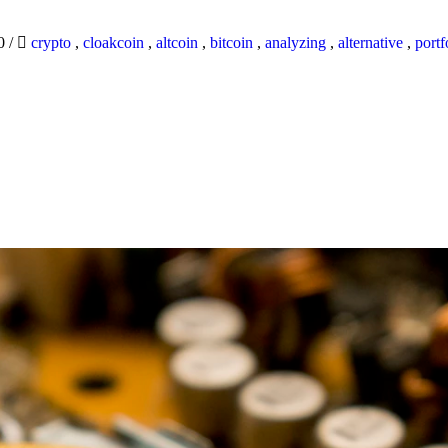
20
/
crypto
,
cloakcoin
,
altcoin
,
bitcoin
,
analyzing
,
alternative
,
portf