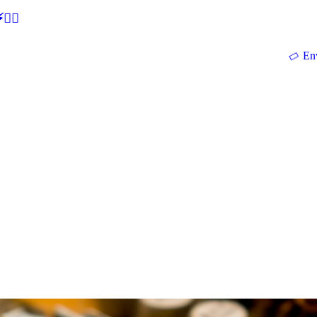
🕵‍♂
En