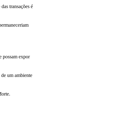
 das transações é
 permaneceriam
ue possam expor
ro de um ambiente
Morte.