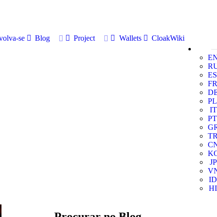
volva-se
Blog
Project
Wallets
CloakWiki
E
R
ES
F
D
PL
IT
PT
G
T
C
K
JP
V
ID
HI
Procurar no Blog