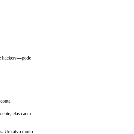
e hackers — pode
 conta.
mente, elas caem
ns. Um alvo muito