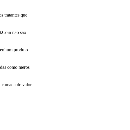
os tratantes que
akCoin não são
 nenhum produto
oedas como meros
a camada de valor