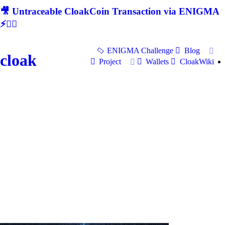
🎥 Untraceable CloakCoin Transaction via ENIGMA
⚡🕵‍♂
ENIGMA Challenge
Blog
cloak
Project
Wallets
CloakWiki