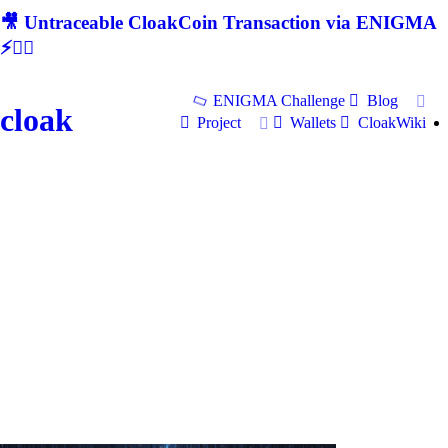
🎥 Untraceable CloakCoin Transaction via ENIGMA
⚡🕵‍♂
ENIGMA Challenge
Blog
cloak
Project
Wallets
CloakWiki