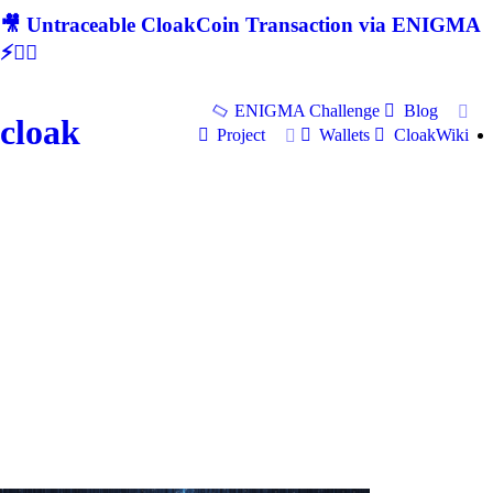
🎥 Untraceable CloakCoin Transaction via ENIGMA
⚡🕵‍♂
ENIGMA Challenge
Blog
cloak
Project
Wallets
CloakWiki