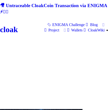
🎥 Untraceable CloakCoin Transaction via ENIGMA
⚡🕵‍♂
ENIGMA Challenge
Blog
cloak
Project
Wallets
CloakWiki