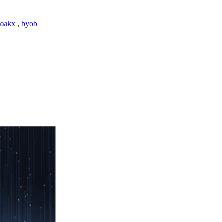
loakx
,
byob