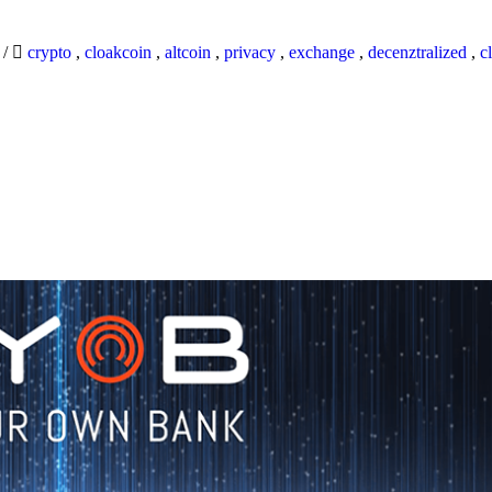
9
/
crypto
,
cloakcoin
,
altcoin
,
privacy
,
exchange
,
decenztralized
,
c