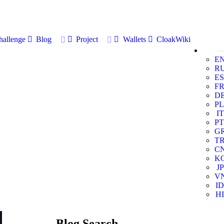
allenge
Blog
Project
Wallets
CloakWiki
E
R
ES
F
D
PL
IT
PT
G
T
C
K
JP
V
ID
HI
Blog Search