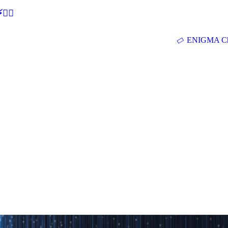
🕵‍♂
ENIGMA Ch