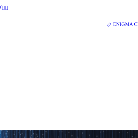
🕵‍♂
ENIGMA Ch