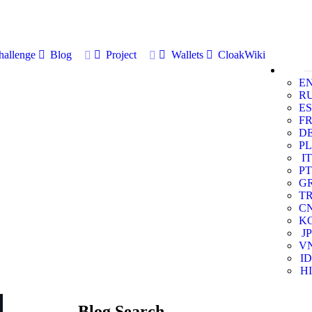
allenge
Blog
Project
Wallets
CloakWiki
E
R
ES
F
D
PL
IT
PT
G
T
C
K
JP
V
ID
HI
Blog Search