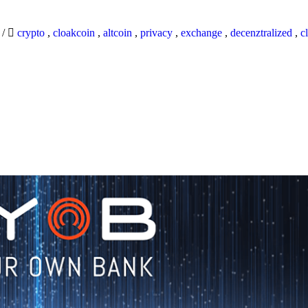
9
/
crypto
,
cloakcoin
,
altcoin
,
privacy
,
exchange
,
decenztralized
,
c