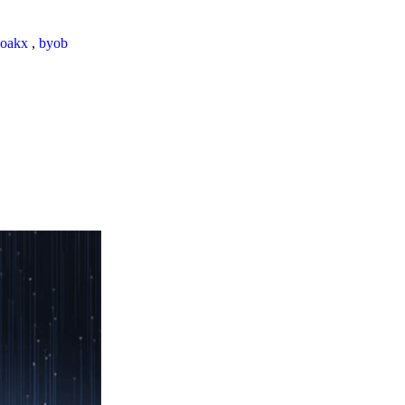
loakx
,
byob