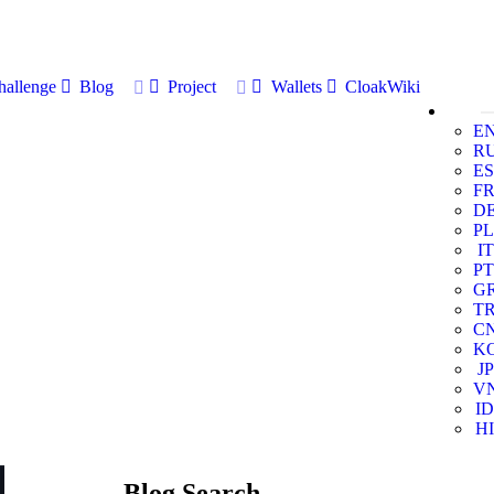
allenge
Blog
Project
Wallets
CloakWiki
E
R
ES
F
D
PL
IT
PT
G
T
C
K
JP
V
ID
HI
Blog Search