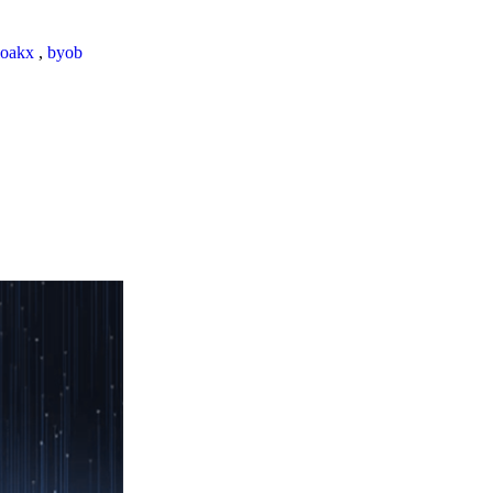
loakx
,
byob