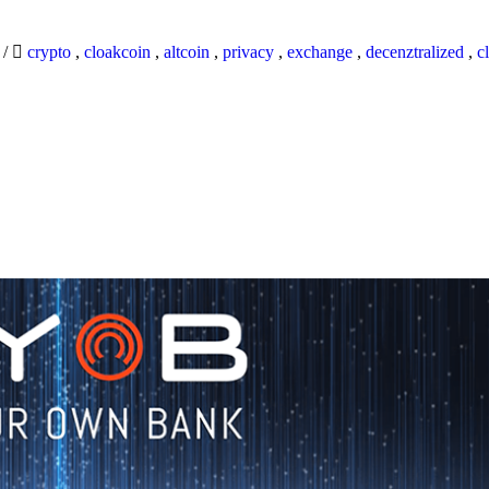
9
/
crypto
,
cloakcoin
,
altcoin
,
privacy
,
exchange
,
decenztralized
,
c