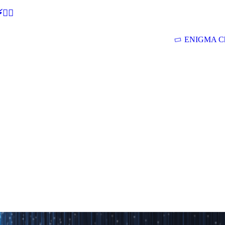
🕵‍♂
ENIGMA Ch