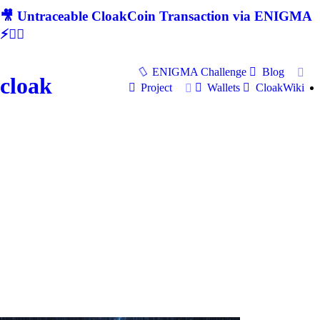
🎥 Untraceable CloakCoin Transaction via ENIGMA
⚡🕵‍♂
ENIGMA Challenge
Blog
cloak
Project
Wallets
CloakWiki