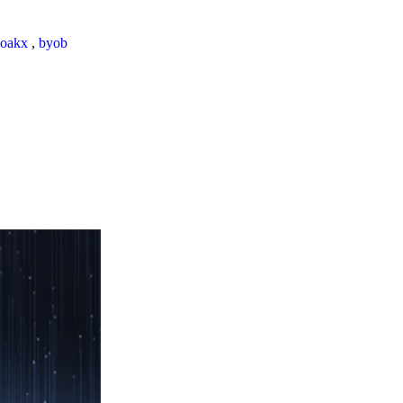
loakx
,
byob