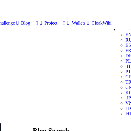
allenge
Blog
Project
Wallets
CloakWiki
E
R
ES
F
D
PL
IT
PT
G
T
C
K
JP
V
ID
HI
Blog Search