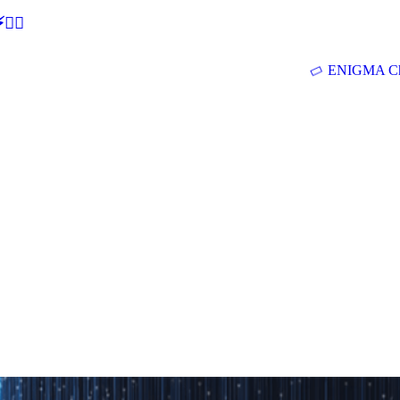
🕵‍♂
ENIGMA Ch