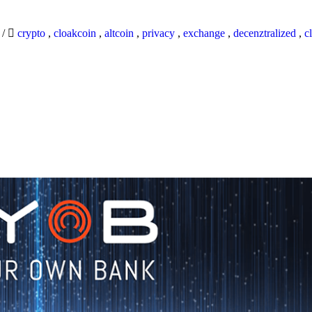
9
/
crypto
,
cloakcoin
,
altcoin
,
privacy
,
exchange
,
decenztralized
,
c