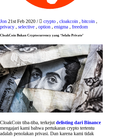
Jon
21st Feb 2020
/
crypto
,
cloakcoin
,
bitcoin
,
privacy
,
selective
,
option
,
enigma
,
freedom
CloakCoin Bukan Cryptocurrency yang ‘Selalu Private’
CloakCoin tiba-tiba, terkejut
delisting dari Binance
mengajari kami bahwa pertukaran crypto tertentu
adalah penolakan privasi. Dan karena kami tidak