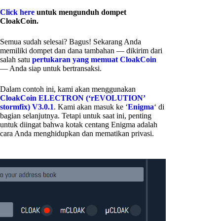
Click here
untuk mengunduh dompet
CloakCoin.
Semua sudah selesai? Bagus! Sekarang Anda
memiliki dompet dan dana tambahan — dikirim dari
salah satu
pertukaran yang memuat CloakCoin
— Anda siap untuk bertransaksi.
Dalam contoh ini, kami akan menggunakan
CloakCoin ELECTRON (‘rEVOLUTION’
stormfix) V3.0.1
. Kami akan masuk ke ‘
Enigma
‘ di
bagian selanjutnya. Tetapi untuk saat ini, penting
untuk diingat bahwa kotak centang Enigma adalah
cara Anda menghidupkan dan mematikan privasi.