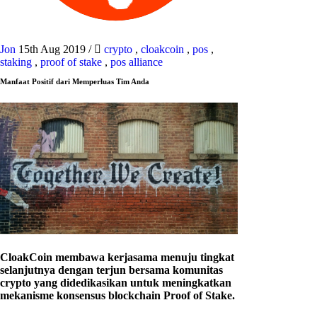
Jon
15th Aug 2019
/
crypto
,
cloakcoin
,
pos
,
staking
,
proof of stake
,
pos alliance
Manfaat Positif dari Memperluas Tim Anda
CloakCoin membawa kerjasama menuju tingkat
selanjutnya dengan terjun bersama komunitas
crypto yang didedikasikan untuk meningkatkan
mekanisme konsensus blockchain Proof of Stake.