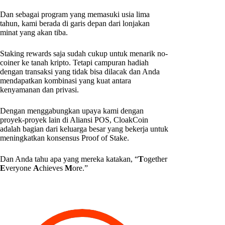
Dan sebagai program yang memasuki usia lima
tahun, kami berada di garis depan dari lonjakan
minat yang akan tiba.
Staking rewards saja sudah cukup untuk menarik no-
coiner ke tanah kripto. Tetapi campuran hadiah
dengan transaksi yang tidak bisa dilacak dan Anda
mendapatkan kombinasi yang kuat antara
kenyamanan dan privasi.
Dengan menggabungkan upaya kami dengan
proyek-proyek lain di Aliansi POS, CloakCoin
adalah bagian dari keluarga besar yang bekerja untuk
meningkatkan konsensus Proof of Stake.
Dan Anda tahu apa yang mereka katakan, “
T
ogether
E
veryone
A
chieves
M
ore.”