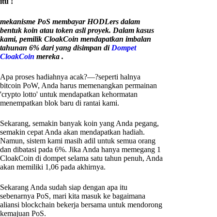
itu !
mekanisme PoS membayar HODLers dalam
bentuk koin atau token asli proyek. Dalam kasus
kami, pemilik CloakCoin mendapatkan imbalan
tahunan 6% dari yang disimpan di
Dompet
CloakCoin
mereka .
Apa proses hadiahnya acak?—?seperti halnya
bitcoin PoW, Anda harus memenangkan permainan
'crypto lotto' untuk mendapatkan kehormatan
menempatkan blok baru di rantai kami.
Sekarang, semakin banyak koin yang Anda pegang,
semakin cepat Anda akan mendapatkan hadiah.
Namun, sistem kami masih adil untuk semua orang
dan dibatasi pada 6%. Jika Anda hanya memegang 1
CloakCoin di dompet selama satu tahun penuh, Anda
akan memiliki 1,06 pada akhirnya.
Sekarang Anda sudah siap dengan apa itu
sebenarnya PoS, mari kita masuk ke bagaimana
aliansi blockchain bekerja bersama untuk mendorong
kemajuan PoS.