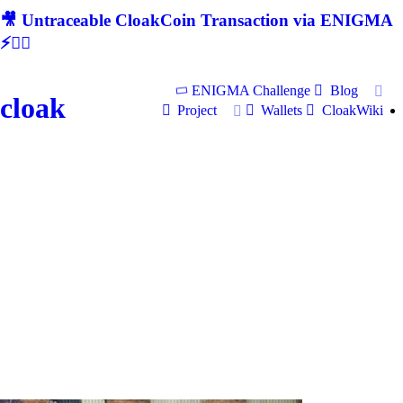
🎥 Untraceable CloakCoin Transaction via ENIGMA
⚡🕵‍♂
ENIGMA Challenge
Blog
cloak
Project
Wallets
CloakWiki