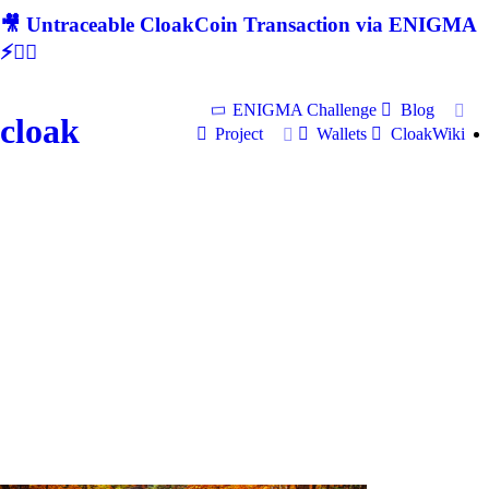
🎥 Untraceable CloakCoin Transaction via ENIGMA
⚡🕵‍♂
ENIGMA Challenge
Blog
cloak
Project
Wallets
CloakWiki