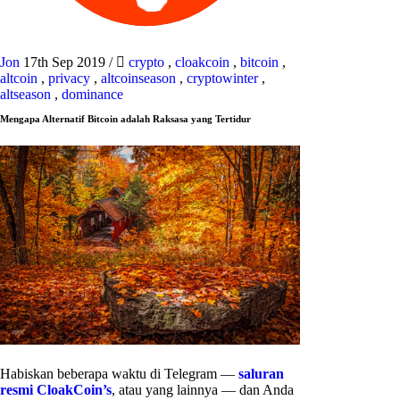
Jon
17th Sep 2019
/
crypto
,
cloakcoin
,
bitcoin
,
altcoin
,
privacy
,
altcoinseason
,
cryptowinter
,
altseason
,
dominance
Mengapa Alternatif Bitcoin adalah Raksasa yang Tertidur
Habiskan beberapa waktu di Telegram —
saluran
resmi CloakCoin’s
, atau yang lainnya — dan Anda