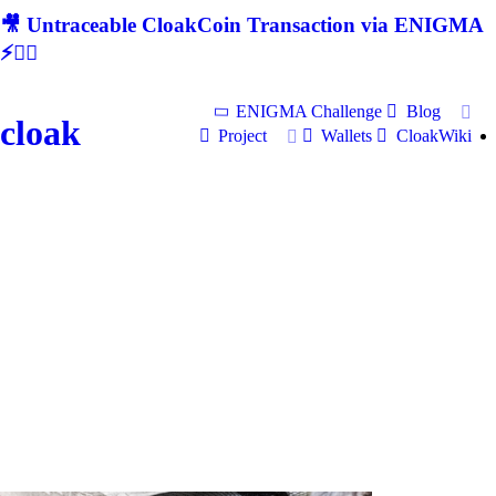
🎥 Untraceable CloakCoin Transaction via ENIGMA
⚡🕵‍♂
ENIGMA Challenge
Blog
cloak
Project
Wallets
CloakWiki