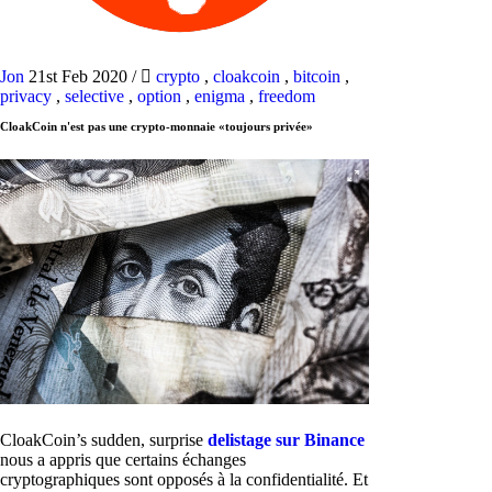
Jon
21st Feb 2020
/
crypto
,
cloakcoin
,
bitcoin
,
privacy
,
selective
,
option
,
enigma
,
freedom
CloakCoin n'est pas une crypto-monnaie «toujours privée»
CloakCoin’s sudden, surprise
delistage sur Binance
nous a appris que certains échanges
cryptographiques sont opposés à la confidentialité. Et