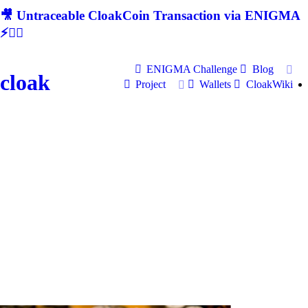
🎥 Untraceable CloakCoin Transaction via ENIGMA
⚡🕵‍♂
ENIGMA Challenge
Blog
cloak
Project
Wallets
CloakWiki