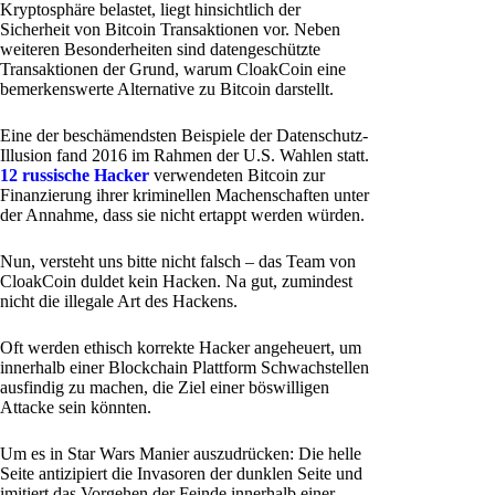
Kryptosphäre belastet, liegt hinsichtlich der
Sicherheit von Bitcoin Transaktionen vor. Neben
weiteren Besonderheiten sind datengeschützte
Transaktionen der Grund, warum CloakCoin eine
bemerkenswerte Alternative zu Bitcoin darstellt.
Eine der beschämendsten Beispiele der Datenschutz-
Illusion fand 2016 im Rahmen der U.S. Wahlen statt.
12 russische Hacker
verwendeten Bitcoin zur
Finanzierung ihrer kriminellen Machenschaften unter
der Annahme, dass sie nicht ertappt werden würden.
Nun, versteht uns bitte nicht falsch – das Team von
CloakCoin duldet kein Hacken. Na gut, zumindest
nicht die illegale Art des Hackens.
Oft werden ethisch korrekte Hacker angeheuert, um
innerhalb einer Blockchain Plattform Schwachstellen
ausfindig zu machen, die Ziel einer böswilligen
Attacke sein könnten.
Um es in Star Wars Manier auszudrücken: Die helle
Seite antizipiert die Invasoren der dunklen Seite und
imitiert das Vorgehen der Feinde innerhalb einer