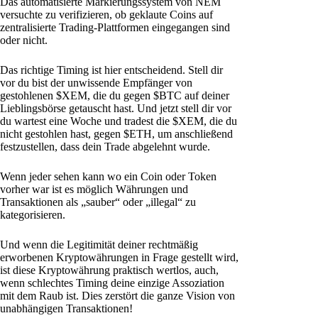
Das automatisierte Markierungssystem von NEM
versuchte zu verifizieren, ob geklaute Coins auf
zentralisierte Trading-Plattformen eingegangen sind
oder nicht.
Das richtige Timing ist hier entscheidend. Stell dir
vor du bist der unwissende Empfänger von
gestohlenen $XEM, die du gegen $BTC auf deiner
Lieblingsbörse getauscht hast. Und jetzt stell dir vor
du wartest eine Woche und tradest die $XEM, die du
nicht gestohlen hast, gegen $ETH, um anschließend
festzustellen, dass dein Trade abgelehnt wurde.
Wenn jeder sehen kann wo ein Coin oder Token
vorher war ist es möglich Währungen und
Transaktionen als „sauber“ oder „illegal“ zu
kategorisieren.
Und wenn die Legitimität deiner rechtmäßig
erworbenen Kryptowährungen in Frage gestellt wird,
ist diese Kryptowährung praktisch wertlos, auch,
wenn schlechtes Timing deine einzige Assoziation
mit dem Raub ist. Dies zerstört die ganze Vision von
unabhängigen Transaktionen!