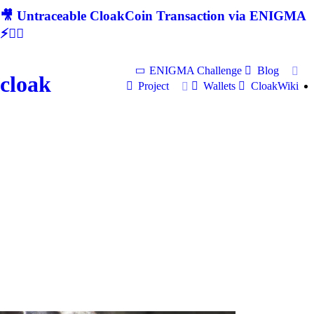
🎥 Untraceable CloakCoin Transaction via ENIGMA
⚡🕵‍♂
ENIGMA Challenge
Blog
cloak
Project
Wallets
CloakWiki