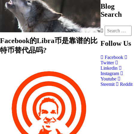
Blog
Search
Facebook的Libra币是靠谱的比
Follow
Us
特币替代品吗?
Facebook
Twitter
Linkedin
Instagram
Youtube
Steemit
Reddit