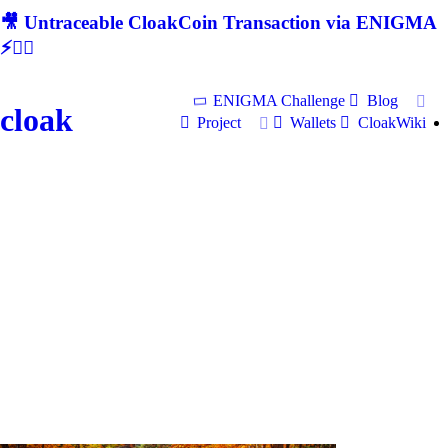
🎥 Untraceable CloakCoin Transaction via ENIGMA
⚡🕵‍♂
ENIGMA Challenge
Blog
cloak
Project
Wallets
CloakWiki