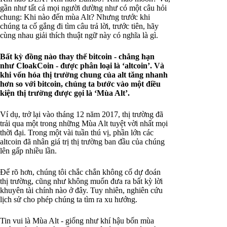
gần như tất cả mọi người dường như có một câu hỏi
chung: Khi nào đến mùa Alt? Nhưng trước khi
chúng ta cố gắng đi tìm câu trả lời, trước tiên, hãy
cùng nhau giải thích thuật ngữ này có nghĩa là gì.
Bất kỳ đồng nào thay thế bitcoin - chẳng hạn
như CloakCoin - được phân loại là ‘altcoin’. Và
khi vốn hóa thị trường chung của alt tăng nhanh
hơn so với bitcoin, chúng ta bước vào một điều
kiện thị trường được gọi là ‘Mùa Alt’.
Ví dụ, trở lại vào tháng 12 năm 2017, thị trường đã
trải qua một trong những Mùa Alt tuyệt vời nhất mọi
thời đại. Trong một vài tuần thú vị, phần lớn các
altcoin đã nhân giá trị thị trường ban đầu của chúng
lên gấp nhiều lần.
Để rõ hơn, chúng tôi chắc chắn không cố dự đoán
thị trường, cũng như không muốn đưa ra bất kỳ lời
khuyên tài chính nào ở đây. Tuy nhiên, nghiên cứu
lịch sử cho phép chúng ta tìm ra xu hướng.
Tin vui là Mùa Alt - giống như khí hậu bốn mùa