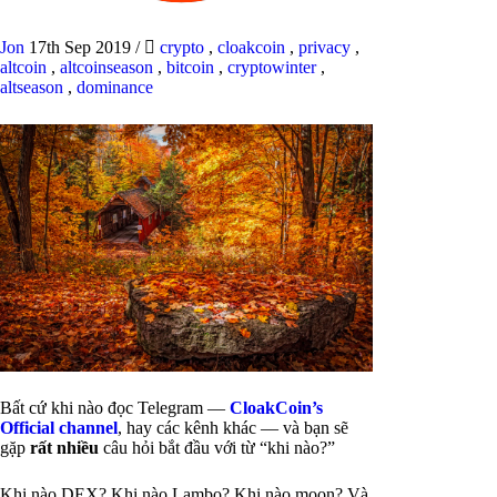
Jon
17th Sep 2019
/
crypto
,
cloakcoin
,
privacy
,
altcoin
,
altcoinseason
,
bitcoin
,
cryptowinter
,
altseason
,
dominance
Bất cứ khi nào đọc Telegram —
CloakCoin’s
Official channel
, hay các kênh khác — và bạn sẽ
gặp
rất nhiều
câu hỏi bắt đầu với từ “khi nào?”
Khi nào DEX? Khi nào Lambo? Khi nào moon? Và,