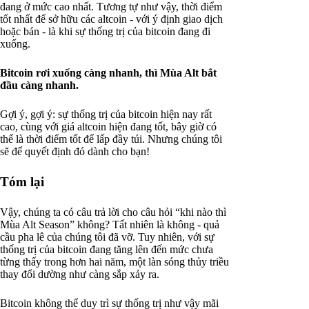
đang ở mức cao nhất. Tương tự như vậy, thời điểm
tốt nhất để sở hữu các altcoin - với ý định giao dịch
hoặc bán - là khi sự thống trị của bitcoin đang đi
xuống.
Bitcoin rơi xuống càng nhanh, thì Mùa Alt bắt
đầu càng nhanh.
Gợi ý, gợi ý: sự thống trị của bitcoin hiện nay rất
cao, cùng với giá altcoin hiện đang tốt, bây giờ có
thể là thời điểm tốt để lấp đầy túi. Nhưng chúng tôi
sẽ để quyết định đó dành cho bạn!
Tóm lại
Vậy, chúng ta có câu trả lời cho câu hỏi “khi nào thì
Mùa Alt Season” không? Tất nhiên là không - quả
cầu pha lê của chúng tôi đã vỡ. Tuy nhiên, với sự
thống trị của bitcoin đang tăng lên đến mức chưa
từng thấy trong hơn hai năm, một làn sóng thủy triều
thay đổi dường như càng sắp xảy ra.
Bitcoin không thể duy trì sự thống trị như vậy mãi