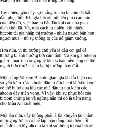
MarCap lên mức cao nhất trong 28 tháng.
Tuy nhiên, gần đây, sự thống trị của bitcoin đã bắt
đầu phục hồi. Khi giá bitcoin nổi lên phía cao hơn
của biểu đồ, việc bán ra bắt đầu khi các nhà giao
dịch chốt lãi. Và, một cách tự nhiên, khi nhiều
bitcoin tái gia nhập thị trường - nhiều người bán hơn
người mua – thì sự thống trị của nó giảm xuống.
Hơn nữa, vì thị trường chủ yếu là đầu cơ, giá cả
thường bị ảnh hưởng bởi cảm tính. Và khi giá bitcoin
giảm - mặc dù công nghệ blockchain nền tảng có thể
mạnh hơn trước - tâm lý thị trường thay đổi.
Một số người xem Bitcoin giảm giá là dấu hiệu của
sự yếu kém. Các khoản đầu tư được coi là ’yếu kém’
có thể bị bỏ qua khi các nhà đầu tư tìm kiếm các
altcoin đầy triển vọng. Vì vậy, khi sự phục hồi của
bitcoin chững lại và ngừng hẳn thì đó là tiềm năng
cho Mùa Alt xuất hiện.
Một lần nữa, đây không phải là lời khuyên tài chính,
nhưng người ta có thể lập luận rằng thời điểm tốt
nhất để tích lũy altcoin là khi sự thống trị của bitcoin