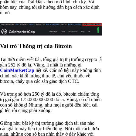
phân biệt của Trái Đất - theo mô hình chu kỳ. Và
hôm nay, chúng tôi sẽ hướng dẫn bạn cách xác định
ra nó.
Vai trò Thống trị của Bitcoin
Tại thời điểm viết bài, tổng giá trị thị trường crypto là
gần 252 tỷ đô la. Vâng, ít nhất là những gì
CoinMarketCap
liệt kê. Các số liệu này không tính
chính xác khối lượng thực tế, chủ yếu thuộc về
bitcoin, chảy qua các sàn giao dịch OTC.
Và trong số hơn 250 tỷ đô la đó, bitcoin chiếm tổng
trị giá gần 175.000.000.000 đô la. Vâng, có rất nhiều
con số không! Nhưng, như mọi người đều biết, cái
gì lên rồi cũng phải xuống.
Giống như bất kỳ thị trường giao dịch tài sản nào,
các giá trị này liên tục biến động. Nói một cách đơn
giản, những con số bạn nhìn thấy ở đây khác với