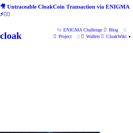
🎥 Untraceable CloakCoin Transaction via ENIGMA
⚡🕵‍♂
ENIGMA Challenge
Blog
cloak
Project
Wallets
CloakWiki