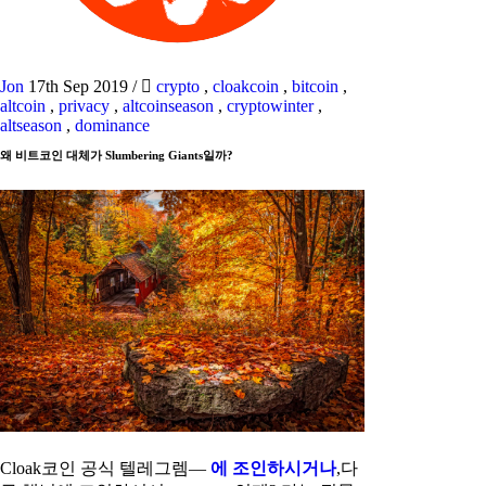
Jon
17th Sep 2019
/
crypto
,
cloakcoin
,
bitcoin
,
altcoin
,
privacy
,
altcoinseason
,
cryptowinter
,
altseason
,
dominance
왜 비트코인 대체가 Slumbering Giants일까?
Cloak코인 공식 텔레그렘—
에 조인하시거나
,다