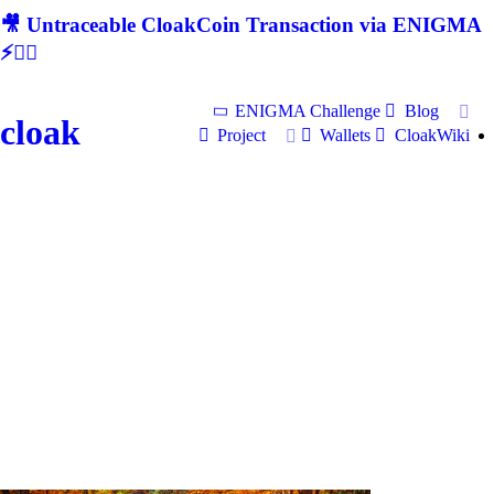
🎥 Untraceable CloakCoin Transaction via ENIGMA
⚡🕵‍♂
ENIGMA Challenge
Blog
cloak
Project
Wallets
CloakWiki