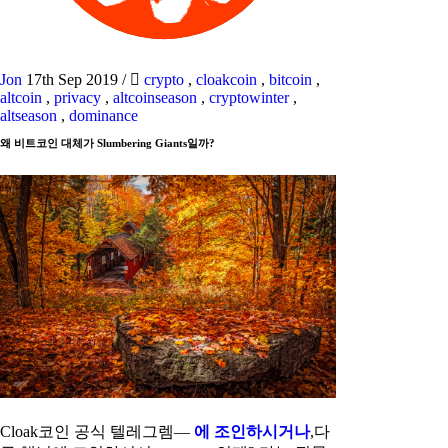
Jon
17th Sep 2019
/
crypto
,
cloakcoin
,
bitcoin
,
altcoin
,
privacy
,
altcoinseason
,
cryptowinter
,
altseason
,
dominance
왜 비트코인 대체가 Slumbering Giants일까?
Cloak코인 공식 텔레그렘—
에 조인하시거나
,다