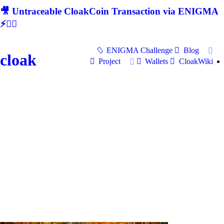
🎥 Untraceable CloakCoin Transaction via ENIGMA
⚡🕵‍♂
ENIGMA Challenge
Blog
cloak
Project
Wallets
CloakWiki