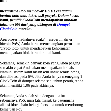
itu !
mekanisme PoS membayar HODLers dalam
bentuk koin atau token asli proyek. Dalam kasus
kami, pemilik CloakCoin mendapatkan imbalan
tahunan 6% dari yang disimpan di
Dompet
CloakCoin
mereka .
Apa proses hadiahnya acak?—?seperti halnya
bitcoin PoW, Anda harus memenangkan permainan
'crypto lotto' untuk mendapatkan kehormatan
menempatkan blok baru di rantai kami.
Sekarang, semakin banyak koin yang Anda pegang,
semakin cepat Anda akan mendapatkan hadiah.
Namun, sistem kami masih adil untuk semua orang
dan dibatasi pada 6%. Jika Anda hanya memegang 1
CloakCoin di dompet selama satu tahun penuh, Anda
akan memiliki 1,06 pada akhirnya.
Sekarang Anda sudah siap dengan apa itu
sebenarnya PoS, mari kita masuk ke bagaimana
aliansi blockchain bekerja bersama untuk mendorong
kemajuan PoS.