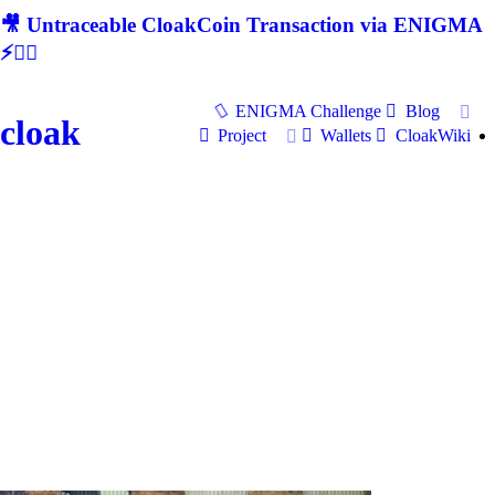
🎥 Untraceable CloakCoin Transaction via ENIGMA
⚡🕵‍♂
ENIGMA Challenge
Blog
cloak
Project
Wallets
CloakWiki