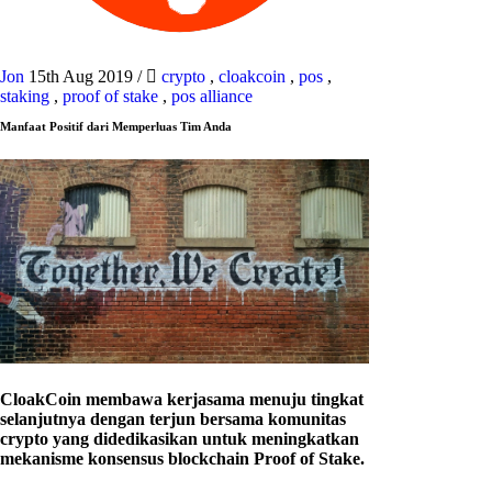
Jon
15th Aug 2019
/
crypto
,
cloakcoin
,
pos
,
staking
,
proof of stake
,
pos alliance
Manfaat Positif dari Memperluas Tim Anda
CloakCoin membawa kerjasama menuju tingkat
selanjutnya dengan terjun bersama komunitas
crypto yang didedikasikan untuk meningkatkan
mekanisme konsensus blockchain Proof of Stake.