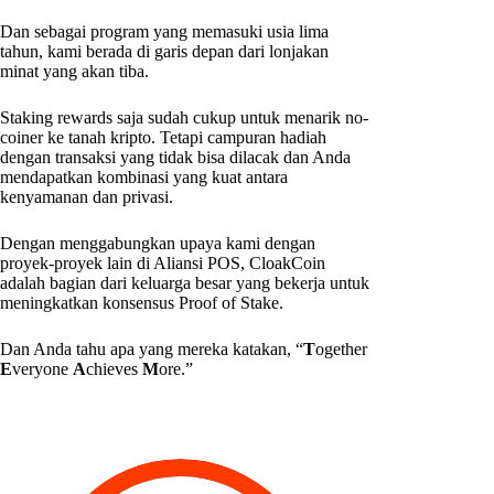
Dan sebagai program yang memasuki usia lima
tahun, kami berada di garis depan dari lonjakan
minat yang akan tiba.
Staking rewards saja sudah cukup untuk menarik no-
coiner ke tanah kripto. Tetapi campuran hadiah
dengan transaksi yang tidak bisa dilacak dan Anda
mendapatkan kombinasi yang kuat antara
kenyamanan dan privasi.
Dengan menggabungkan upaya kami dengan
proyek-proyek lain di Aliansi POS, CloakCoin
adalah bagian dari keluarga besar yang bekerja untuk
meningkatkan konsensus Proof of Stake.
Dan Anda tahu apa yang mereka katakan, “
T
ogether
E
veryone
A
chieves
M
ore.”