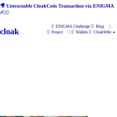
🎥 Untraceable CloakCoin Transaction via ENIGMA
⚡🕵‍♂
ENIGMA Challenge
Blog
cloak
Project
Wallets
CloakWiki