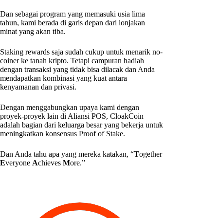
Dan sebagai program yang memasuki usia lima
tahun, kami berada di garis depan dari lonjakan
minat yang akan tiba.
Staking rewards saja sudah cukup untuk menarik no-
coiner ke tanah kripto. Tetapi campuran hadiah
dengan transaksi yang tidak bisa dilacak dan Anda
mendapatkan kombinasi yang kuat antara
kenyamanan dan privasi.
Dengan menggabungkan upaya kami dengan
proyek-proyek lain di Aliansi POS, CloakCoin
adalah bagian dari keluarga besar yang bekerja untuk
meningkatkan konsensus Proof of Stake.
Dan Anda tahu apa yang mereka katakan, “
T
ogether
E
veryone
A
chieves
M
ore.”