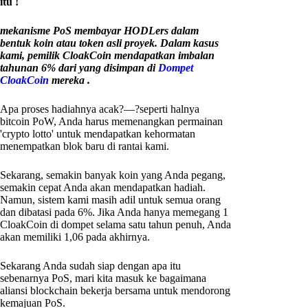
itu !
mekanisme PoS membayar HODLers dalam
bentuk koin atau token asli proyek. Dalam kasus
kami, pemilik CloakCoin mendapatkan imbalan
tahunan 6% dari yang disimpan di
Dompet
CloakCoin
mereka .
Apa proses hadiahnya acak?—?seperti halnya
bitcoin PoW, Anda harus memenangkan permainan
'crypto lotto' untuk mendapatkan kehormatan
menempatkan blok baru di rantai kami.
Sekarang, semakin banyak koin yang Anda pegang,
semakin cepat Anda akan mendapatkan hadiah.
Namun, sistem kami masih adil untuk semua orang
dan dibatasi pada 6%. Jika Anda hanya memegang 1
CloakCoin di dompet selama satu tahun penuh, Anda
akan memiliki 1,06 pada akhirnya.
Sekarang Anda sudah siap dengan apa itu
sebenarnya PoS, mari kita masuk ke bagaimana
aliansi blockchain bekerja bersama untuk mendorong
kemajuan PoS.