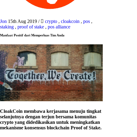
Jon
15th Aug 2019
/
crypto
,
cloakcoin
,
pos
,
staking
,
proof of stake
,
pos alliance
Manfaat Positif dari Memperluas Tim Anda
CloakCoin membawa kerjasama menuju tingkat
selanjutnya dengan terjun bersama komunitas
crypto yang didedikasikan untuk meningkatkan
mekanisme konsensus blockchain Proof of Stake.