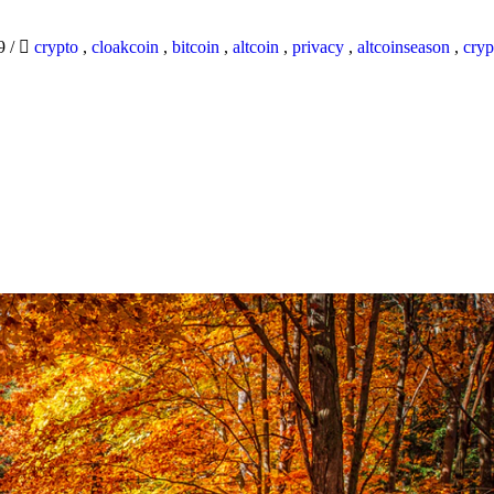
19
/
crypto
,
cloakcoin
,
bitcoin
,
altcoin
,
privacy
,
altcoinseason
,
cryp