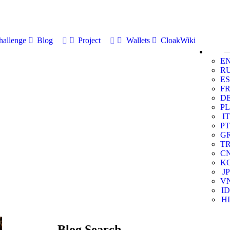
allenge
Blog
Project
Wallets
CloakWiki
E
R
ES
F
D
PL
IT
PT
G
T
C
K
JP
V
ID
HI
Blog Search