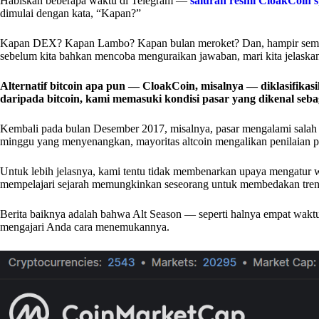
Habiskan beberapa waktu di Telegram —
saluran resmi CloakCoin’s
dimulai dengan kata, “Kapan?”
Kapan DEX? Kapan Lambo? Kapan bulan meroket? Dan, hampir semua
sebelum kita bahkan mencoba menguraikan jawaban, mari kita jelaskan te
Alternatif bitcoin apa pun — CloakCoin, misalnya — diklasifikasik
daripada bitcoin, kami memasuki kondisi pasar yang dikenal sebag
Kembali pada bulan Desember 2017, misalnya, pasar mengalami salah 
minggu yang menyenangkan, mayoritas altcoin mengalikan penilaian pas
Untuk lebih jelasnya, kami tentu tidak membenarkan upaya mengatur w
mempelajari sejarah memungkinkan seseorang untuk membedakan tren 
Berita baiknya adalah bahwa Alt Season — seperti halnya empat waktu
mengajari Anda cara menemukannya.