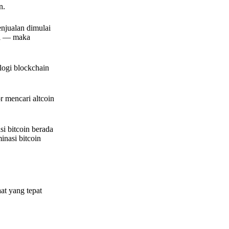
n.
enjualan dimulai
li — maka
logi blockchain
r mencari altcoin
si bitcoin berada
nasi bitcoin
at yang tepat