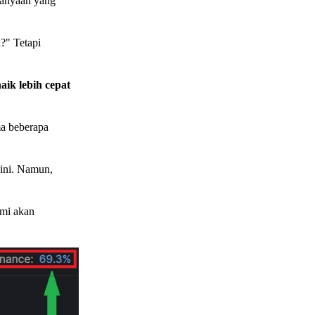
anyaan yang
?" Tetapi
aik lebih cepat
ma beberapa
sini. Namun,
ami akan