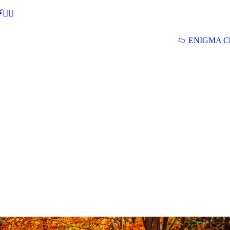
🕵‍♂
ENIGMA Ch