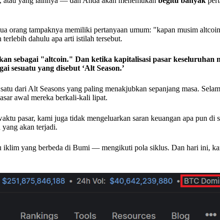
, atau yang lainnya — dan Anda akan menemukan
begitu banyak
pert
 orang tampaknya memiliki pertanyaan umum: "kapan musim altcoin
rlebih dahulu apa arti istilah tersebut.
an sebagai "altcoin." Dan ketika kapitalisasi pasar keseluruhan n
ai sesuatu yang disebut ‘Alt Season.’
satu dari Alt Seasons yang paling menakjubkan sepanjang masa. Sela
ar awal mereka berkali-kali lipat.
aktu pasar, kami juga tidak mengeluarkan saran keuangan apa pun di 
yang akan terjadi.
 iklim yang berbeda di Bumi — mengikuti pola siklus. Dan hari ini, k