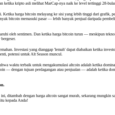
 ketika kripto asli melihat MarCap-nya naik ke level tertinggi 28-bula
 Ketika harga bitcoin melayang ke sisi yang lebih tinggi dari grafik, p
banyak bitcoin memasuki pasar — lebih banyak penjual daripada pembe
ngaruhi oleh sentimen. Dan ketika harga bitcoin turun — meskipun tekno
 bergeser.
mahan. Investasi yang dianggap 'lemah' dapat diabaikan ketika investo
henti, potensi untuk Alt Season muncul.
 bahwa waktu terbaik untuk mengakumulasi altcoin adalah ketika domina
oin — dengan tujuan perdagangan atau penjualan — adalah ketika domi
on.
t ini, ditambah dengan harga altcoin sangat murah, sekarang mungkin sa
 itu kepada Anda!