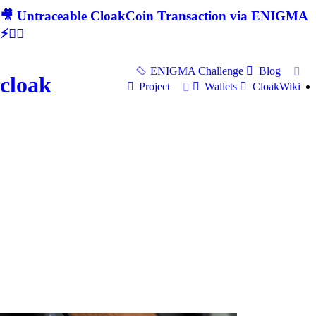
🎥 Untraceable CloakCoin Transaction via ENIGMA
⚡🕵‍♂
ENIGMA Challenge
Blog
cloak
Project
Wallets
CloakWiki