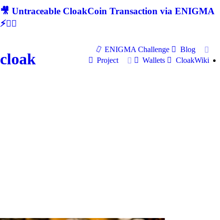
🎥 Untraceable CloakCoin Transaction via ENIGMA
⚡🕵‍♂
ENIGMA Challenge
Blog
cloak
Project
Wallets
CloakWiki