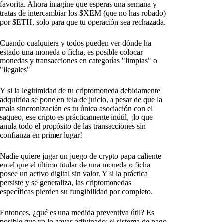
favorita. Ahora imagine que esperas una semana y
tratas de intercambiar los $XEM (que no has robado)
por $ETH, solo para que tu operación sea rechazada.
Cuando cualquiera y todos pueden ver dónde ha
estado una moneda o ficha, es posible colocar
monedas y transacciones en categorías "limpias" o
"ilegales"
Y si la legitimidad de tu criptomoneda debidamente
adquirida se pone en tela de juicio, a pesar de que la
mala sincronización es tu única asociación con el
saqueo, ese cripto es prácticamente inútil, ¡lo que
anula todo el propósito de las transacciones sin
confianza en primer lugar!
Nadie quiere jugar un juego de crypto papa caliente
en el que el último titular de una moneda o ficha
posee un activo digital sin valor. Y si la práctica
persiste y se generaliza, las criptomonedas
específicas pierden su fungibilidad por completo.
Entonces, ¿qué es una medida preventiva útil? Es
posible que ya lo hayas adivinado: el sistema de pago