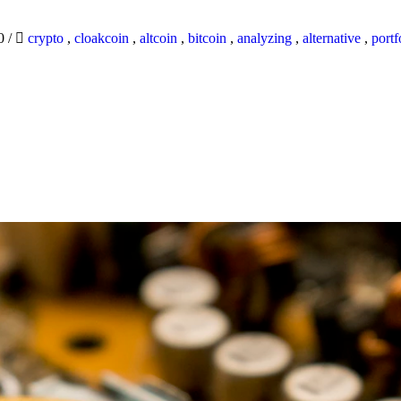
20
/
crypto
,
cloakcoin
,
altcoin
,
bitcoin
,
analyzing
,
alternative
,
portf