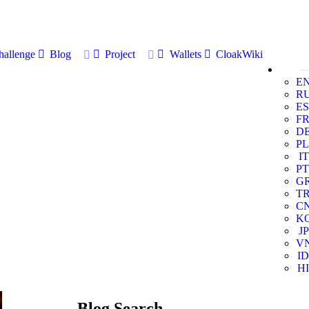
allenge
Blog
Project
Wallets
CloakWiki
E
R
ES
F
D
PL
IT
PT
G
T
C
K
JP
V
ID
HI
Blog Search