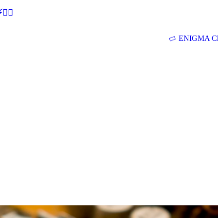
🕵‍♂
ENIGMA Ch