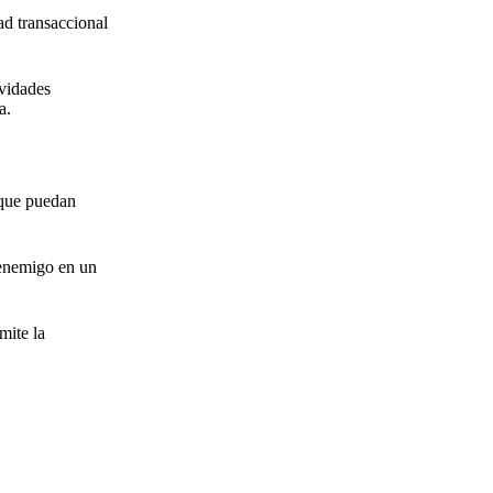
ad transaccional
ividades
a.
 que puedan
l enemigo en un
mite la