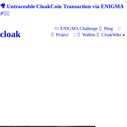
🎥 Untraceable CloakCoin Transaction via ENIGMA
⚡🕵‍♂
ENIGMA Challenge
Blog
cloak
Project
Wallets
CloakWiki