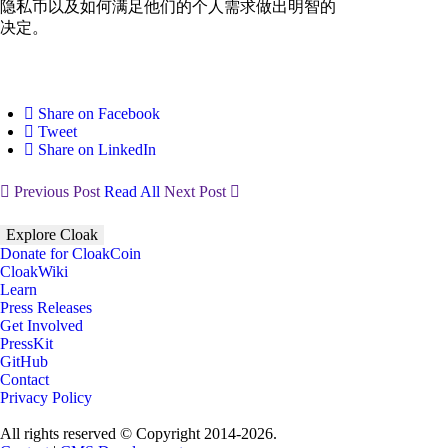
隐私币以及如何满足他们的个人需求做出明智的
决定。
Share on Facebook
Tweet
Share on LinkedIn
Previous Post
Read All
Next Post
Explore Cloak
Donate for CloakCoin
CloakWiki
Learn
Press Releases
Get Involved
PressKit
GitHub
Contact
Privacy Policy
All rights reserved © Copyright 2014-2026.