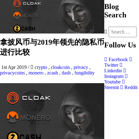
Blog
Search
拿披风币与2019年领先的隐私币
Follow
Us
进行比较
Facebook
Twitter
1st Apr 2019
/
crypto
,
cloakcoin
,
privacy
,
Linkedin
privacycoins
,
monero
,
zcash
,
dash
,
fungibility
Instagram
Youtube
Steemit
Reddit