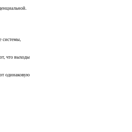
иденциальной.
е системы,
ют, что выходы
яют одинаковую
,