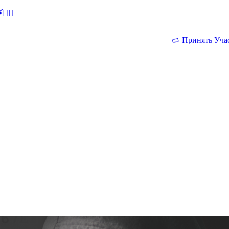
🕵‍♂
Принять Уча