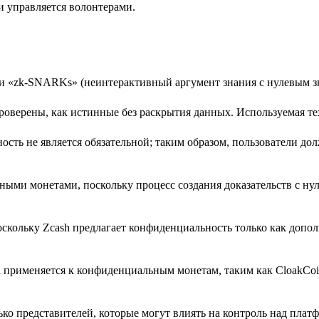
и управляется волонтерами.
и «zk-SNARKs» (неинтерактивный аргумент знания с нулевым з
проверены, как истинные без раскрытия данных. Используемая т
ость не является обязательной; таким образом, пользователи до
ыми монетами, поскольку процесс создания доказательств с ну
оскольку Zcash предлагает конфиденциальность только как допо
 применяется к конфиденциальным монетам, таким как CloakCoi
ько представителей, которые могут влиять на контроль над плат