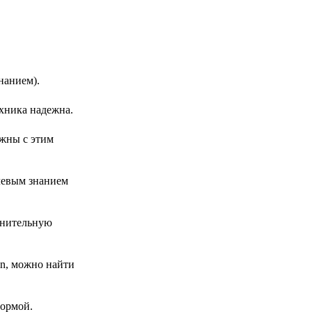
нанием).
ехника надежна.
лжны с этим
левым знанием
лнительную
n, можно найти
формой.