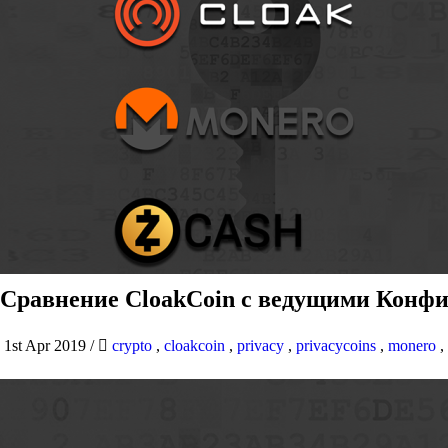
Сравнение CloakCoin с ведущими Конфи
1st Apr 2019
/
crypto
,
cloakcoin
,
privacy
,
privacycoins
,
monero
,