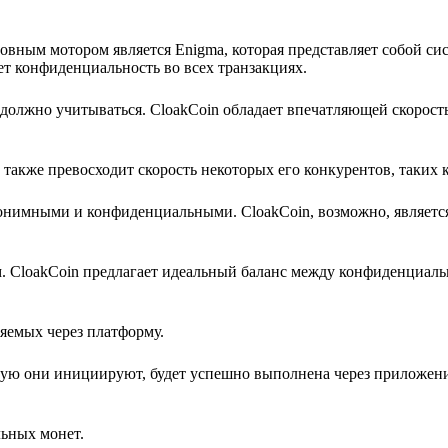
новным мотором является Enigma, которая представляет собой си
ет конфиденциальность во всех транзакциях.
 должно учитываться. CloakCoin обладает впечатляющей скорост
й также превосходит скорость некоторых его конкурентов, таких к
нонимными и конфиденциальными. CloakCoin, возможно, является
 CloakCoin предлагает идеальный баланс между конфиденциаль
ляемых через платформу.
орую они инициируют, будет успешно выполнена через приложени
ьных монет.