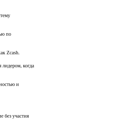
стему
ью по
ак Zcash.
 лидером, когда
ностью и
е без участия