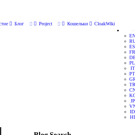
стие
Блог
Project
Кошельки
CloakWiki
E
R
ES
F
D
PL
IT
PT
G
T
C
K
JP
V
ID
HI
Blog Search