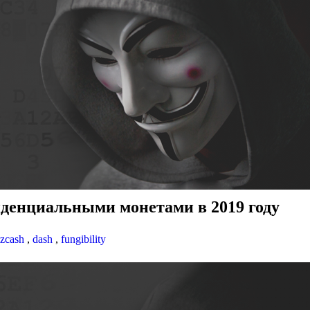
денциальными монетами в 2019 году
zcash
,
dash
,
fungibility