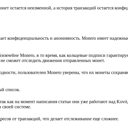
онет остается неизменной, а история транзакций остается конф
вает конфиденциальность и анонимность. Monero имеет надежны
локчейне Monero, в то время, как кольцевые подписи гарантиру
 не сможет отследить движения отправленных монет.
одности, пользователеи Monero уверены, что их монеты сохран
ый список.
так как на момент написания статьи они уже работают над Kovri
 своей системе.
ресов от транзакций, что делает отслеживание еще сложнее.