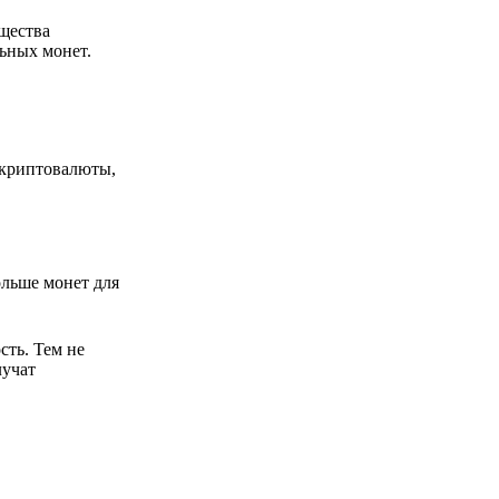
щества
ьных монет.
 криптовалюты,
льше монет для
ть. Тем не
лучат