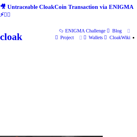
🎥 Untraceable CloakCoin Transaction via ENIGMA
⚡🕵‍♂
ENIGMA Challenge
Blog
cloak
Project
Wallets
CloakWiki