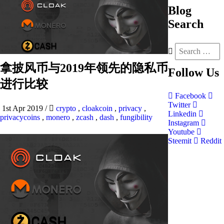
Blog
Search
拿披风币与2019年领先的隐私币
Follow
Us
进行比较
Facebook
Twitter
1st Apr 2019
/
crypto
,
cloakcoin
,
privacy
,
Linkedin
privacycoins
,
monero
,
zcash
,
dash
,
fungibility
Instagram
Youtube
Steemit
Reddit