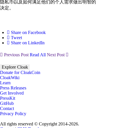
隐私币以及如何满足他们的个人需求做出明智的
决定。
Share on Facebook
Tweet
Share on LinkedIn
Previous Post
Read All
Next Post
Explore Cloak
Donate for CloakCoin
CloakWiki
Learn
Press Releases
Get Involved
PressKit
GitHub
Contact
Privacy Policy
All rights reserved © Copyright 2014-2026.