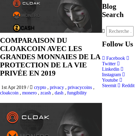
Blog
Search
COMPARAISON DU
Follow
Us
CLOAKCOIN AVEC LES
GRANDES MONNAIES DE LA
Facebook
PROTECTION DE LA VIE
Twitter
Linkedin
PRIVÉE EN 2019
Instagram
Youtube
Steemit
Reddit
1st Apr 2019
/
crypto
,
privacy
,
privacycoins
,
cloakcoin
,
monero
,
zcash
,
dash
,
fungibility