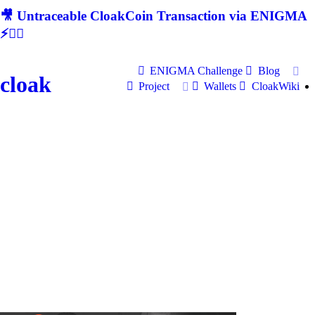
🎥 Untraceable CloakCoin Transaction via ENIGMA
⚡🕵‍♂
ENIGMA Challenge
Blog
cloak
Project
Wallets
CloakWiki