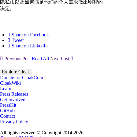
隐私币以及如何满足他们的个人需求做出明智的
决定。
Share on Facebook
Tweet
Share on LinkedIn
Previous Post
Read All
Next Post
Explore Cloak
Donate for CloakCoin
CloakWiki
Learn
Press Releases
Get Involved
PressKit
GitHub
Contact
Privacy Policy
All rights reserved © Copyright 2014-2026.