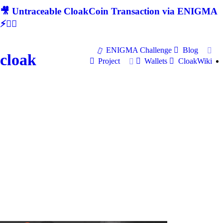
🎥 Untraceable CloakCoin Transaction via ENIGMA
⚡🕵‍♂
ENIGMA Challenge
Blog
cloak
Project
Wallets
CloakWiki