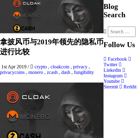
Blog
Search
拿披风币与2019年领先的隐私币
Follow
Us
进行比较
Facebook
Twitter
1st Apr 2019
/
crypto
,
cloakcoin
,
privacy
,
Linkedin
privacycoins
,
monero
,
zcash
,
dash
,
fungibility
Instagram
Youtube
Steemit
Reddit