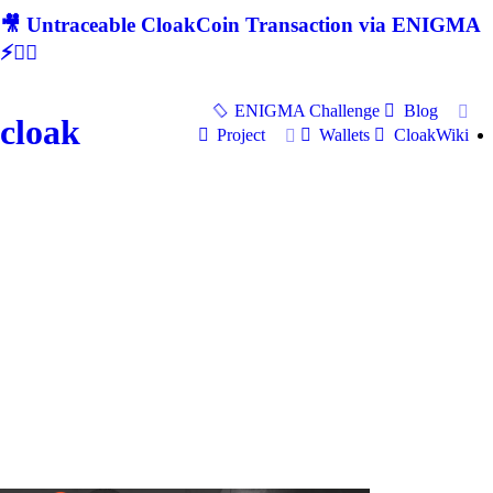
🎥 Untraceable CloakCoin Transaction via ENIGMA
⚡🕵‍♂
ENIGMA Challenge
Blog
cloak
Project
Wallets
CloakWiki