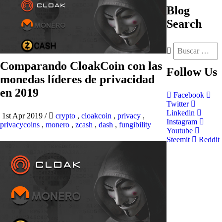
Blog
Search
Comparando CloakCoin con las
Follow
Us
monedas líderes de privacidad
en 2019
Facebook
Twitter
Linkedin
1st Apr 2019
/
crypto
,
cloakcoin
,
privacy
,
Instagram
privacycoins
,
monero
,
zcash
,
dash
,
fungibility
Youtube
Steemit
Reddit