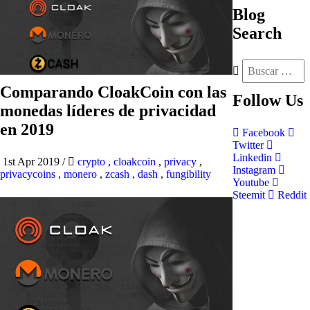
Blog
Search
Comparando CloakCoin con las
Follow
Us
monedas líderes de privacidad
en 2019
Facebook
Twitter
Linkedin
1st Apr 2019
/
crypto
,
cloakcoin
,
privacy
,
Instagram
privacycoins
,
monero
,
zcash
,
dash
,
fungibility
Youtube
Steemit
Reddit