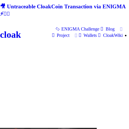
🎥 Untraceable CloakCoin Transaction via ENIGMA
⚡🕵‍♂
ENIGMA Challenge
Blog
cloak
Project
Wallets
CloakWiki