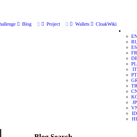
allenge
Blog
Project
Wallets
CloakWiki
E
R
ES
F
D
PL
IT
PT
G
T
C
K
JP
V
ID
HI
Blog Search