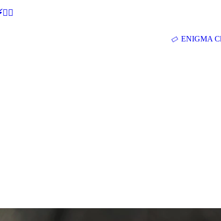
🕵‍♂
ENIGMA Ch