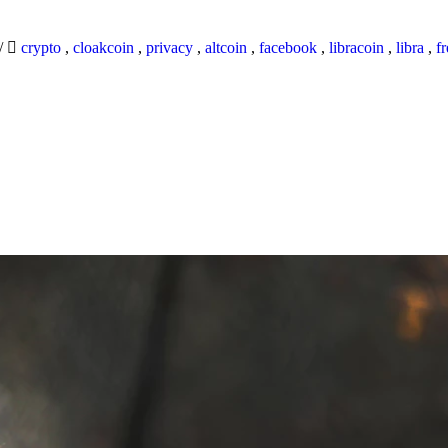
/
crypto
,
cloakcoin
,
privacy
,
altcoin
,
facebook
,
libracoin
,
libra
,
f