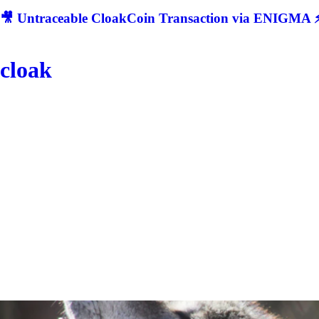
🎥 Untraceable CloakCoin Transaction via ENIGMA ⚡
cloak