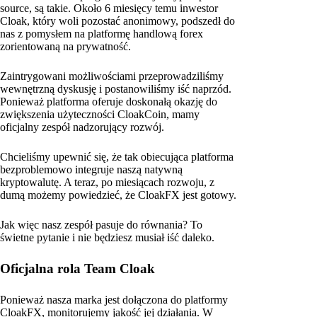
source, są takie. Około 6 miesięcy temu inwestor
Cloak, który woli pozostać anonimowy, podszedł do
nas z pomysłem na platformę handlową forex
zorientowaną na prywatność.
Zaintrygowani możliwościami przeprowadziliśmy
wewnętrzną dyskusję i postanowiliśmy iść naprzód.
Ponieważ platforma oferuje doskonałą okazję do
zwiększenia użyteczności CloakCoin, mamy
oficjalny zespół nadzorujący rozwój.
Chcieliśmy upewnić się, że tak obiecująca platforma
bezproblemowo integruje naszą natywną
kryptowalutę. A teraz, po miesiącach rozwoju, z
dumą możemy powiedzieć, że CloakFX jest gotowy.
Jak więc nasz zespół pasuje do równania? To
świetne pytanie i nie będziesz musiał iść daleko.
Oficjalna rola Team Cloak
Ponieważ nasza marka jest dołączona do platformy
CloakFX, monitorujemy jakość jej działania. W