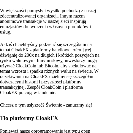
W większości pomysły i wysiłki pochodzą z naszej
zdecentralizowanej organizacji. Innym razem
anonimowe transakcje w naszej sieci inspirują
entuzjastów do tworzenia własnych produktów i
usług.
A dziś chcielibyśmy podzielić się szczegółami na
temat CloakFX - platformy handlowej oferującej
dźwignię do 200x na długich i krótkich pozycjach na
rynku walutowym. Innymi słowy, inwestorzy mogą
używać CloakCoin lub Bitcoin, aby spekulować na
temat wzrostu i spadku różnych walut na świecie. W
oczekiwaniu na CloakFX dzielimy się szczegółami
dotyczącymi historii i przyszłości platformy
transakcyjnej. Zespół CloakCoin i platforma
CloakFX pracują w tandemie.
Chcesz o tym usłyszeć? Świetnie - zanurzmy się!
Tło platformy CloakFX
Ponieważ nasze oprogramowanie jest typu open