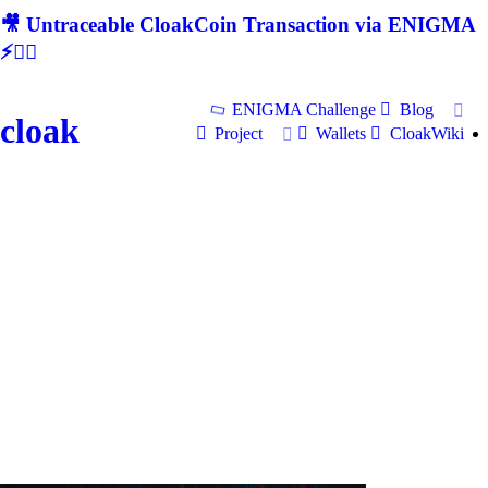
🎥 Untraceable CloakCoin Transaction via ENIGMA
⚡🕵‍♂
ENIGMA Challenge
Blog
cloak
Project
Wallets
CloakWiki