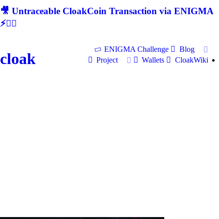
🎥 Untraceable CloakCoin Transaction via ENIGMA
⚡🕵‍♂
ENIGMA Challenge
Blog
cloak
Project
Wallets
CloakWiki