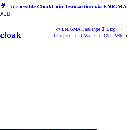
🎥 Untraceable CloakCoin Transaction via ENIGMA
⚡🕵‍♂
ENIGMA Challenge
Blog
cloak
Project
Wallets
CloakWiki