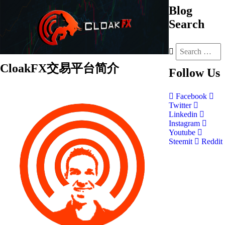
Blog
Search
CloakFX交易平台简介
Follow
Us
Facebook
Twitter
Linkedin
Instagram
Youtube
Steemit
Reddit