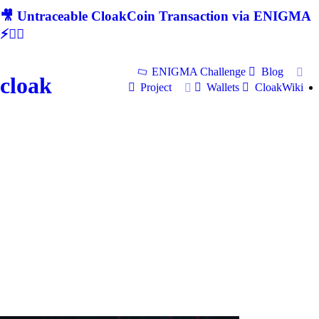
🎥 Untraceable CloakCoin Transaction via ENIGMA
⚡🕵‍♂
ENIGMA Challenge
Blog
cloak
Project
Wallets
CloakWiki