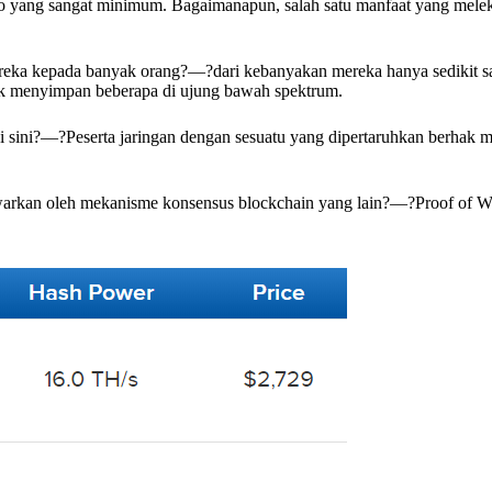
o yang sangat minimum. Bagaimanapun, salah satu manfaat yang meleka
reka kepada banyak orang?—?dari kebanyakan mereka hanya sedikit sa
uk menyimpan beberapa di ujung bawah spektrum.
 sini?—?Peserta jaringan dengan sesuatu yang dipertaruhkan berhak 
tawarkan oleh mekanisme konsensus blockchain yang lain?—?Proof of Wo