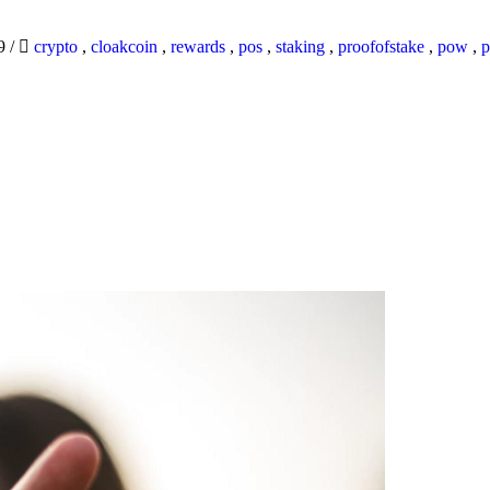
19
/
crypto
,
cloakcoin
,
rewards
,
pos
,
staking
,
proofofstake
,
pow
,
p