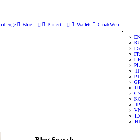
allenge
Blog
Project
Wallets
CloakWiki
E
R
ES
F
D
PL
IT
PT
G
T
C
K
JP
V
ID
HI
Blog Search