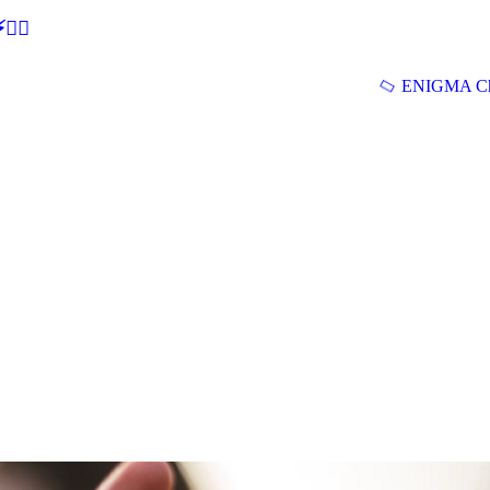
🕵‍♂
ENIGMA Ch