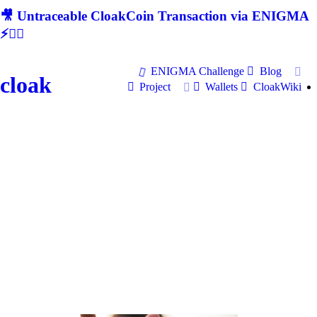
🎥 Untraceable CloakCoin Transaction via ENIGMA
⚡🕵‍♂
ENIGMA Challenge
Blog
cloak
Project
Wallets
CloakWiki