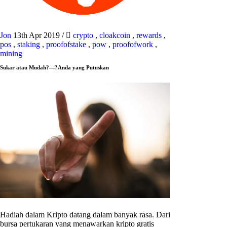
Jon
13th Apr 2019
/
crypto
,
cloakcoin
,
rewards
,
pos
,
staking
,
proofofstake
,
pow
,
proofofwork
,
mining
Sukar atau Mudah?—?Anda yang Putuskan
Hadiah dalam Kripto datang dalam banyak rasa. Dari
bursa pertukaran yang menawarkan kripto gratis