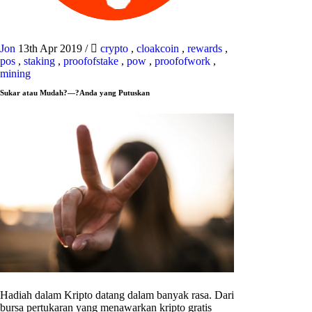
Jon
13th Apr 2019
/
crypto
,
cloakcoin
,
rewards
,
pos
,
staking
,
proofofstake
,
pow
,
proofofwork
,
mining
Sukar atau Mudah?—?Anda yang Putuskan
Hadiah dalam Kripto datang dalam banyak rasa. Dari
bursa pertukaran yang menawarkan kripto gratis