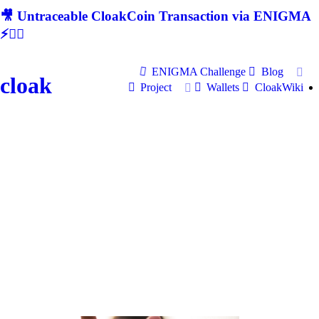
🎥 Untraceable CloakCoin Transaction via ENIGMA
⚡🕵‍♂
ENIGMA Challenge
Blog
cloak
Project
Wallets
CloakWiki