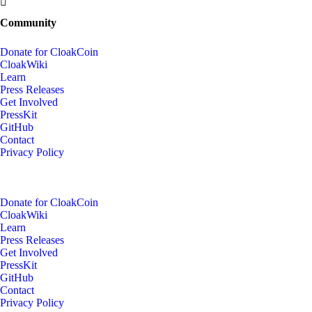
Community
Donate for CloakCoin
CloakWiki
Learn
Press Releases
Get Involved
PressKit
GitHub
Contact
Privacy Policy
Donate for CloakCoin
CloakWiki
Learn
Press Releases
Get Involved
PressKit
GitHub
Contact
Privacy Policy