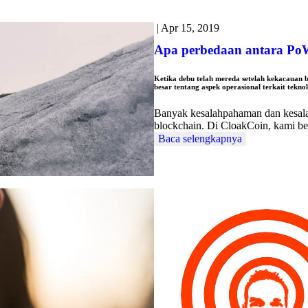
|
Apr 15, 2019
Apa perbedaan antara Po
Ketika debu telah mereda setelah kekacauan 
besar tentang aspek operasional terkait teknol
Banyak kesalahpahaman dan kesalaha
blockchain. Di CloakCoin, kami b
Baca selengkapnya