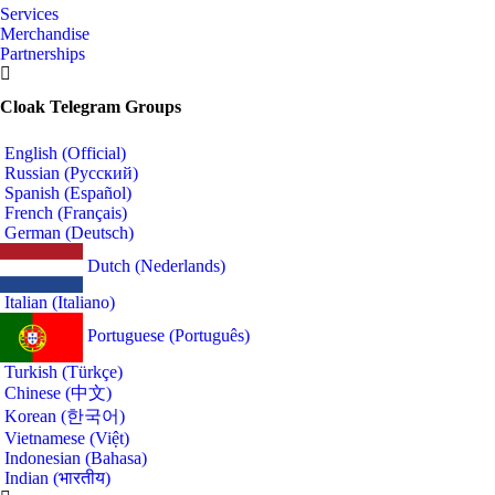
Services
Merchandise
Partnerships
Cloak Telegram Groups
English (Official)
Russian (Русский)
Spanish (Español)
French (Français)
German (Deutsch)
Dutch (Nederlands)
Italian (Italiano)
Portuguese (Português)
Turkish (Türkçe)
Chinese (中文)
Korean (한국어)
Vietnamese (Việt)
Indonesian (Bahasa)
Indian (भारतीय)