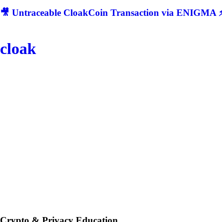
🎥 Untraceable CloakCoin Transaction via ENIGMA ⚡
cloak
Crypto & Privacy Education