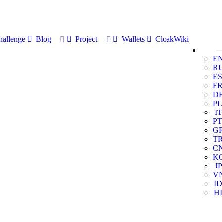
allenge
Blog
Project
Wallets
CloakWiki
E
R
ES
F
D
PL
IT
PT
G
T
C
K
JP
V
ID
HI